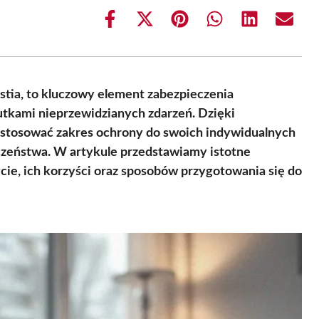
Share
Share
Share
Share
Share
Share
on
on
on
on
on
on
Facebook
X
Pinterest
WhatsApp
LinkedIn
Email
(Twitter)
estia, to kluczowy element zabezpieczenia
kutkami nieprzewidzianych zdarzeń. Dzięki
dostosować zakres ochrony do swoich indywidualnych
czeństwa. W artykule przedstawiamy istotne
cie, ich korzyści oraz sposobów przygotowania się do