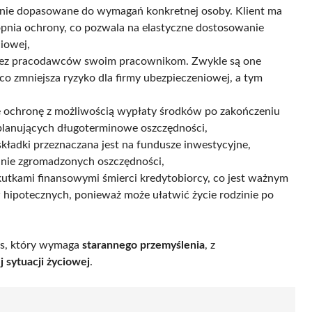
jnie dopasowane do wymagań konkretnej osoby. Klient ma
opnia ochrony, co pozwala na elastyczne dostosowanie
ciowej,
zez pracodawców swoim pracownikom. Zwykle są one
co zmniejsza ryzyko dla firmy ubezpieczeniowej, a tym
e ochronę z możliwością wypłaty środków po zakończeniu
planujących długoterminowe oszczędności,
kładki przeznaczana jest na fundusze inwestycyjne,
anie zgromadzonych oszczędności,
kutkami finansowymi śmierci kredytobiorcy, co jest ważnym
hipotecznych, ponieważ może ułatwić życie rodzinie po
es, który wymaga
starannego przemyślenia
, z
j sytuacji życiowej
.