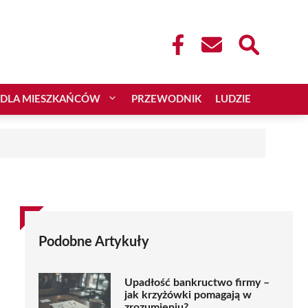
DLA MIESZKAŃCÓW
PRZEWODNIK
LUDZIE
Podobne Artykuły
Upadłość bankructwo firmy –
jak krzyżówki pomagają w
zrozumieniu?