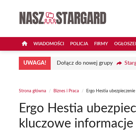
Przejdź
do
treści
WIADOMOŚCI
POLICJA
FIRMY
OGŁOSZE
UWAGA!
Dołącz do nowej grupy
Star
Strona główna
/
Biznes i Praca
/
Ergo Hestia ubezpieczenie 
Ergo Hestia ubezpiec
kluczowe informacje 