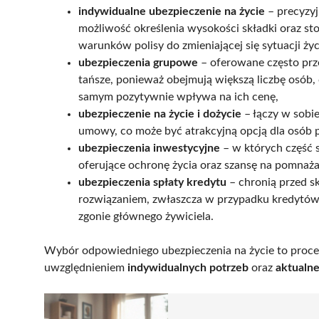
indywidualne ubezpieczenie na życie
– precyzy
możliwość określenia wysokości składki oraz st
warunków polisy do zmieniającej się sytuacji ży
ubezpieczenia grupowe
– oferowane często pr
tańsze, ponieważ obejmują większą liczbę osób, 
samym pozytywnie wpływa na ich cenę,
ubezpieczenie na życie i dożycie
– łączy w sobi
umowy, co może być atrakcyjną opcją dla osób 
ubezpieczenia inwestycyjne
– w których część s
oferujące ochronę życia oraz szansę na pomnaż
ubezpieczenia spłaty kredytu
– chronią przed s
rozwiązaniem, zwłaszcza w przypadku kredytów 
zgonie głównego żywiciela.
Wybór odpowiedniego ubezpieczenia na życie to proc
uwzględnieniem
indywidualnych potrzeb
oraz
aktualne