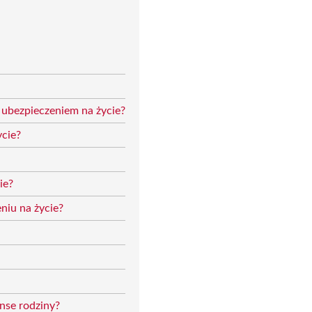
 ubezpieczeniem na życie?
ycie?
ie?
niu na życie?
anse rodziny?