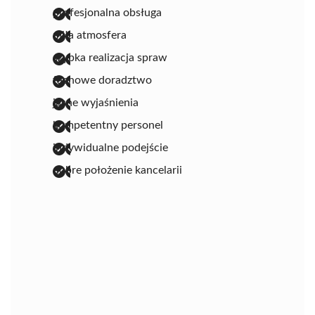
profesjonalna obsługa
miła atmosfera
szybka realizacja spraw
fachowe doradztwo
jasne wyjaśnienia
kompetentny personel
indywidualne podejście
dobre położenie kancelarii