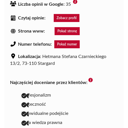
Liczba opinii w Google:
35
Czytaj opinie:
Zobacz profil
Strona www:
Pokaż stronę
Numer telefonu:
Pokaż numer
Lokalizacja:
Hetmana Stefana Czarnieckiego
13/2, 73-110 Stargard
Najczęściej doceniane przez klientów:
profesjonalizm
skuteczność
indywidualne podejście
duża wiedza prawna