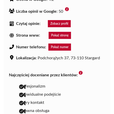
Liczba opinii w Google:
50
Czytaj opinie:
Zobacz profil
Strona www:
Pokaż stronę
Numer telefonu:
Pokaż numer
Lokalizacja:
Podchorążych 37, 73-110 Stargard
Najczęściej doceniane przez klientów:
profesjonalizm
indywidualne podejście
dobry kontakt
sprawna obsługa