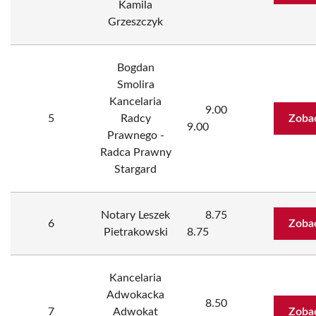
Kamila
Grzeszczyk
Bogdan
Smolira
Kancelaria
9.00
5
Radcy
Zoba
9.00
Prawnego -
Radca Prawny
Stargard
Notary Leszek
8.75
6
Zoba
Pietrakowski
8.75
Kancelaria
Adwokacka
8.50
7
Adwokat
Zoba