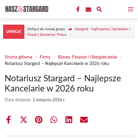
Przejdź
M
do
treści
Dołącz do nowej grupy
Stargard - Ogłoszenia | Sprzedam |
UWAGA!
Kupię | Zamienię | Praca
Strona główna
/
Firmy
/
Biznes, Finanse i Ubezpieczenia
/
Notariusz Stargard – Najlepsze Kancelarie w 2026 roku
Notariusz Stargard – Najlepsze
Kancelarie w 2026 roku
Data dodania:
2 sierpnia 2026 r.
Share
Share
Share
Share
Share
Share
on
on
on
on
on
on
Facebook
X
Pinterest
WhatsApp
LinkedIn
Email
(Twitter)