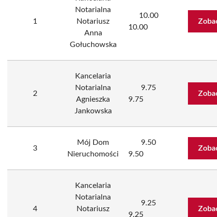
Notarialna
10.00
1
Notariusz
Zoba
10.00
Anna
Gołuchowska
Kancelaria
Notarialna
9.75
2
Zoba
Agnieszka
9.75
Jankowska
Mój Dom
9.50
3
Zoba
Nieruchomości
9.50
Kancelaria
Notarialna
9.25
4
Notariusz
Zoba
9.25