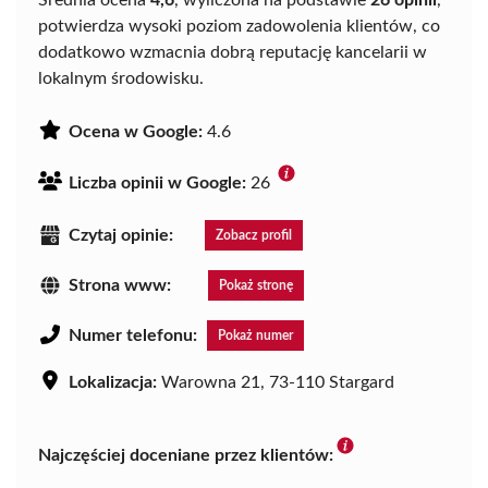
Średnia ocena
4,6
, wyliczona na podstawie
26 opinii
,
potwierdza wysoki poziom zadowolenia klientów, co
dodatkowo wzmacnia dobrą reputację kancelarii w
lokalnym środowisku.
Ocena w Google:
4.6
Liczba opinii w Google:
26
Czytaj opinie:
Zobacz profil
Strona www:
Pokaż stronę
Numer telefonu:
Pokaż numer
Lokalizacja:
Warowna 21, 73-110 Stargard
Najczęściej doceniane przez klientów: