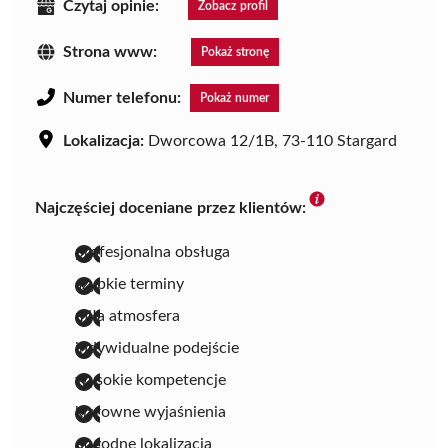
Czytaj opinie:
Zobacz profil
Strona www:
Pokaż stronę
Numer telefonu:
Pokaż numer
Lokalizacja:
Dworcowa 12/1B, 73-110 Stargard
Najczęściej doceniane przez klientów:
profesjonalna obsługa
szybkie terminy
miła atmosfera
indywidualne podejście
wysokie kompetencje
klarowne wyjaśnienia
dogodne lokalizacja