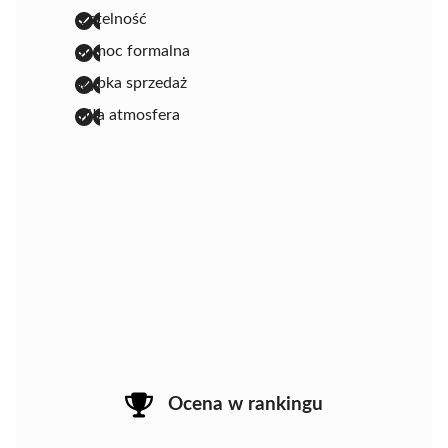
rzetelność
pomoc formalna
szybka sprzedaż
miła atmosfera
Ocena w rankingu