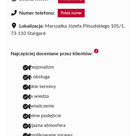
Numer telefonu:
Pokaż numer
Lokalizacja:
Marszałka Józefa Piłsudskiego 105/1,
73-110 Stargard
Najczęściej doceniane przez klientów:
profesjonalizm
miła obsługa
szybkie terminy
duża wiedza
doświadczenie
rzetelne podejście
przyjazna atmosfera
skomplikowane sprawy