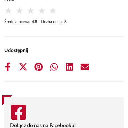
★
★
★
★
★
Średnia ocena:
4.8
Liczba ocen:
8
Udostępnij
Share
Share
Share
Share
Share
Share
on
on
on
on
on
on
Facebook
X
Pinterest
WhatsApp
LinkedIn
Email
(Twitter)
Dołącz do nas na Facebooku!