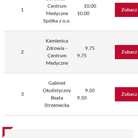
Centrum
10.00
1
Zobacz
Medyczne
10.00
Spółka z o.o.
Kamienica
Zdrowia -
9.75
2
Zobacz
Centrum
9.75
Medyczne
Gabinet
Okulistyczny
9.50
3
Zobacz
Beata
9.50
Strzemecka