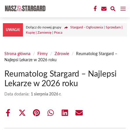
Przejdź
M
do
treści
Dołącz do nowej grupy
Stargard - Ogłoszenia | Sprzedam |
UWAGA!
Kupię | Zamienię | Praca
Strona główna
/
Firmy
/
Zdrowie
/
Reumatolog Stargard –
Najlepsi Lekarze w 2026 roku
Reumatolog Stargard – Najlepsi
Lekarze w 2026 roku
Data dodania:
1 sierpnia 2026 r.
Share
Share
Share
Share
Share
Share
on
on
on
on
on
on
Facebook
X
Pinterest
WhatsApp
LinkedIn
Email
(Twitter)