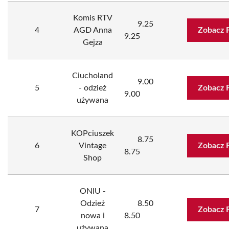
Komis RTV
9.25
4
AGD Anna
Zobacz 
9.25
Gejza
Ciucholand
9.00
5
- odzież
Zobacz 
9.00
używana
KOPciuszek
8.75
6
Vintage
Zobacz 
8.75
Shop
ONIU -
Odzież
8.50
7
Zobacz 
nowa i
8.50
używana