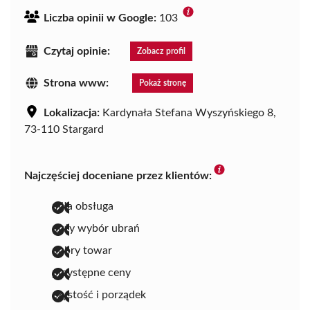
Liczba opinii w Google:
103
Czytaj opinie:
Zobacz profil
Strona www:
Pokaż stronę
Lokalizacja:
Kardynała Stefana Wyszyńskiego 8,
73-110 Stargard
Najczęściej doceniane przez klientów:
miła obsługa
duży wybór ubrań
dobry towar
przystępne ceny
czystość i porządek