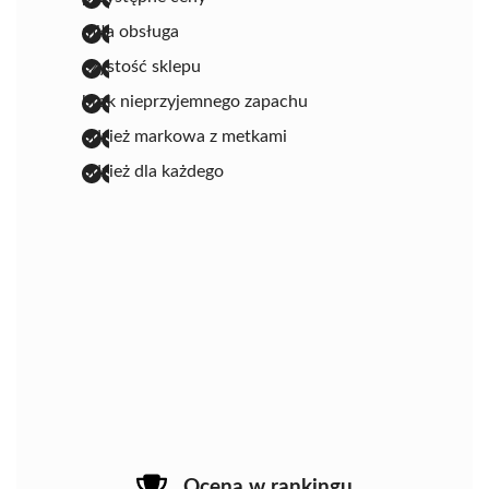
miła obsługa
czystość sklepu
brak nieprzyjemnego zapachu
odzież markowa z metkami
odzież dla każdego
Ocena w rankingu