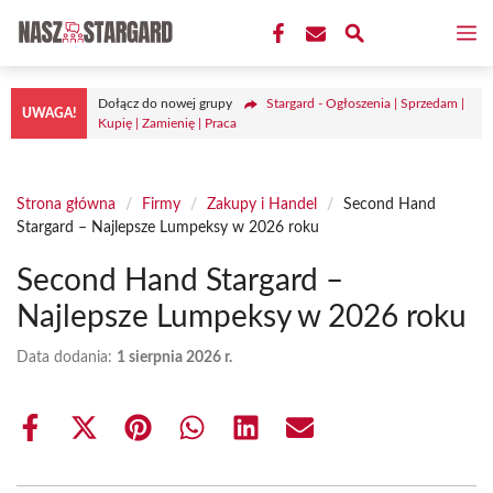
Przejdź
M
do
treści
Dołącz do nowej grupy
Stargard - Ogłoszenia | Sprzedam |
UWAGA!
Kupię | Zamienię | Praca
Strona główna
/
Firmy
/
Zakupy i Handel
/
Second Hand
Stargard – Najlepsze Lumpeksy w 2026 roku
Second Hand Stargard –
Najlepsze Lumpeksy w 2026 roku
Data dodania:
1 sierpnia 2026 r.
Share
Share
Share
Share
Share
Share
on
on
on
on
on
on
Facebook
X
Pinterest
WhatsApp
LinkedIn
Email
(Twitter)