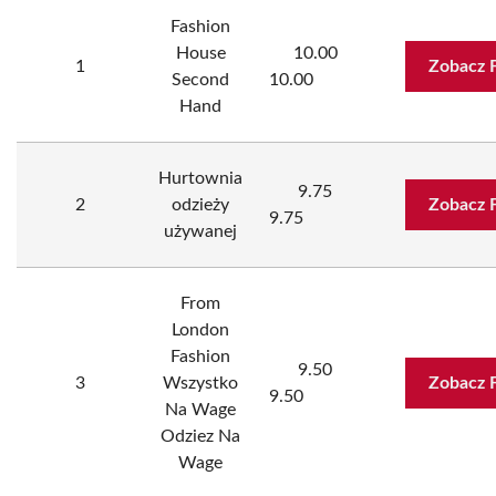
Fashion
House
10.00
1
Zobacz 
Second
10.00
Hand
Hurtownia
9.75
2
odzieży
Zobacz 
9.75
używanej
From
London
Fashion
9.50
3
Wszystko
Zobacz 
9.50
Na Wage
Odziez Na
Wage