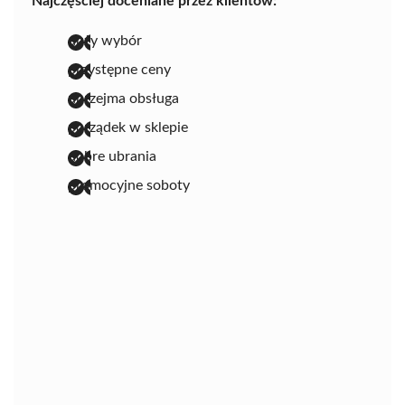
Najczęściej doceniane przez klientów:
duży wybór
przystępne ceny
uprzejma obsługa
porządek w sklepie
dobre ubrania
promocyjne soboty