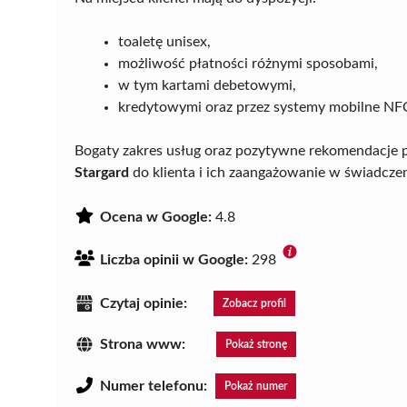
toaletę unisex,
możliwość płatności różnymi sposobami,
w tym kartami debetowymi,
kredytowymi oraz przez systemy mobilne NF
Bogaty zakres usług oraz pozytywne rekomendacje p
Stargard
do klienta i ich zaangażowanie w świadczen
Ocena w Google:
4.8
Liczba opinii w Google:
298
Czytaj opinie:
Zobacz profil
Strona www:
Pokaż stronę
Numer telefonu:
Pokaż numer