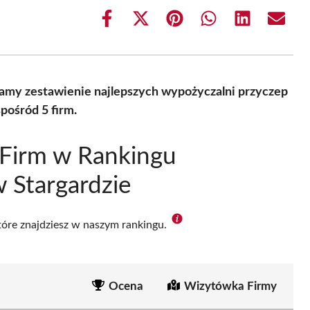
Share
Share
Share
Share
Share
Share
on
on
on
on
on
on
Facebook
X
Pinterest
WhatsApp
LinkedIn
Email
(Twitter)
amy zestawienie najlepszych wypożyczalni przyczep
pośród 5 firm.
 Firm w Rankingu
 Stargardzie
które znajdziesz w naszym rankingu.
Ocena
Wizytówka Firmy