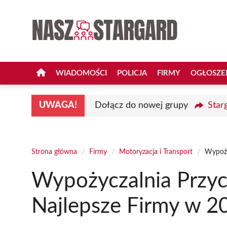
Przejdź
do
treści
WIADOMOŚCI
POLICJA
FIRMY
OGŁOSZE
UWAGA!
Dołącz do nowej grupy
Star
Strona główna
/
Firmy
/
Motoryzacja i Transport
/
Wypoży
Wypożyczalnia Przyc
Najlepsze Firmy w 2