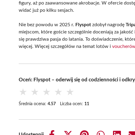
figury, aż po zaawansowane akrobacje. W ofercie dostęp
widać już po kilku sesjach.
Nie bez powodu w 2025 r.
Flyspot
zdobył nagrodę
Trip
miejscom, które goście szczególnie doceniają za jakość
się prawdziwa pasja do latania. To doświadczenie, które
więcej. Więcej szczegółów na temat lotów i
voucheró
Oceń: Flyspot – oderwij się od codzienności i odkryj
★
★
★
★
★
Średnia ocena:
4.57
Liczba ocen:
11
Udostępnij