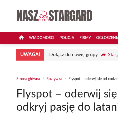
Przejdź
do
treści
WIADOMOŚCI
POLICJA
FIRMY
OGŁOSZENI
UWAGA!
Dołącz do nowej grupy
Star
Strona główna
/
Rozrywka
/
Flyspot – oderwij się od codzie
Flyspot – oderwij się
odkryj pasję do latan