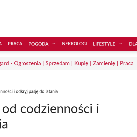
A
PRACA
POGODA
NEKROLOGI
LIFESTYLE
DL
gard - Ogłoszenia | Sprzedam | Kupię | Zamienię | Praca
nności i odkryj pasję do latania
 od codzienności i
ia