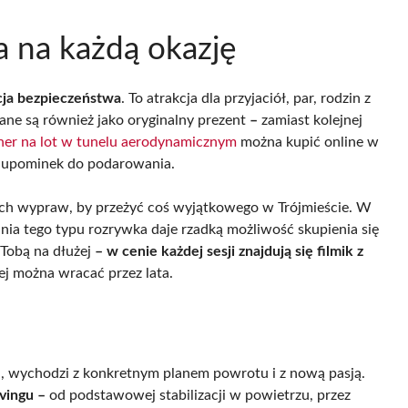
a na każdą okazję
cja bezpieczeństwa
. To atrakcja dla przyjaciół, par, rodzin z
rane są również jako oryginalny prezent
–
zamiast kolejnej
er na lot w tunelu aerodynamicznym
można kupić online w
ki upominek do podarowania.
ych wypraw, by przeżyć coś wyjątkowego w Trójmieście. W
nia tego typu rozrywka daje rzadką możliwość skupienia się
 Tobą na dłużej
– w cenie każdej sesji znajdują się filmik z
rej można wracać przez lata.
ci, wychodzi z konkretnym planem powrotu i z nową pasją.
ivingu
–
od podstawowej stabilizacji w powietrzu, przez