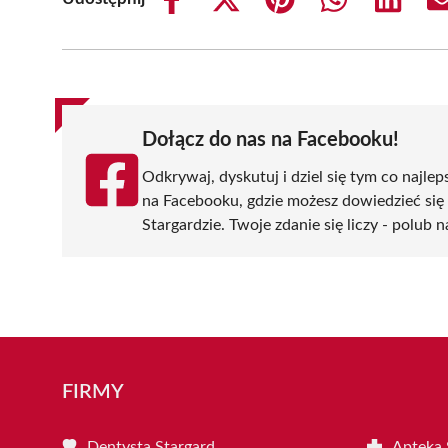
Share
Share
Share
Share
Share
on
on
on
on
on
Facebook
X
Pinterest
WhatsApp
LinkedIn
(Twitter)
Dołącz do nas na Facebooku!
Odkrywaj, dyskutuj i dziel się tym co najlep
na Facebooku, gdzie możesz dowiedzieć się
Stargardzie. Twoje zdanie się liczy - polub n
FIRMY
Dentysta Stargard
Apteka 