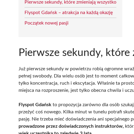
Pierwsze sekundy, które zmieniają wszystko
Flyspot Gdańsk – atrakcja na każdą okazję
Początek nowej pasji
Pierwsze sekundy, które 
Już pierwsze sekundy w powietrzu robią ogromne wrażen
pełnej swobody. Dla wielu osób jest to moment całkowi
tylko koncentracja, ruch i ekscytacja. Właśnie ta pros
miejsca na rozproszenie, jest tylko obecna chwila i ucz
Flyspot Gdańsk
to propozycja zarówno dla osób szukaj
przeżyć coś nowego. Kilka minut w tunelu potrafi sku
pasję. Nie trzeba mieć doświadczenia ani specjalnego 
prowadzone przez doświadczonych instruktorów,
któr
wiek uczestnika to zaledwie 3 lata.