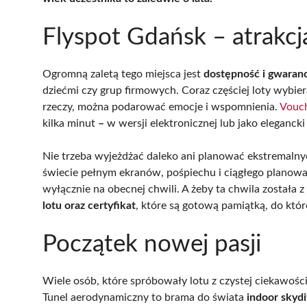
Flyspot Gdańsk – atrakcj
Ogromną zaletą tego miejsca jest
dostępność i gwaran
dziećmi czy grup firmowych. Coraz częściej loty wybie
rzeczy, można podarować emocje i wspomnienia.
Vouch
kilka minut
–
w wersji elektronicznej lub jako eleganc
Nie trzeba wyjeżdżać daleko ani planować ekstremaln
świecie pełnym ekranów, pośpiechu i ciągłego planowa
wyłącznie na obecnej chwili. A żeby ta chwila została z
lotu oraz certyfikat
, które są gotową pamiątką, do któ
Początek nowej pasji
Wiele osób, które spróbowały lotu z czystej ciekawoś
Tunel aerodynamiczny to brama do świata
indoor skyd