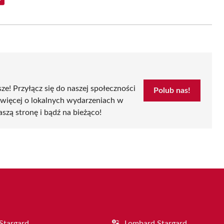
Share
on
Email
sze! Przyłącz się do naszej społeczności
Polub nas!
 więcej o lokalnych wydarzeniach w
aszą stronę i bądź na bieżąco!
Stargard
Lombard Stargard