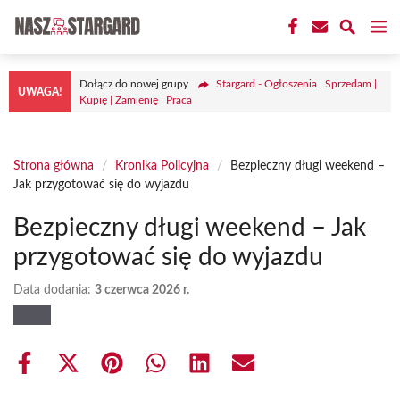
Przejdź
M
do
treści
Dołącz do nowej grupy
Stargard - Ogłoszenia | Sprzedam |
UWAGA!
Kupię | Zamienię | Praca
Strona główna
/
Kronika Policyjna
/
Bezpieczny długi weekend –
Jak przygotować się do wyjazdu
Bezpieczny długi weekend – Jak
przygotować się do wyjazdu
Data dodania:
3 czerwca 2026 r.
Share
Share
Share
Share
Share
Share
on
on
on
on
on
on
Facebook
X
Pinterest
WhatsApp
LinkedIn
Email