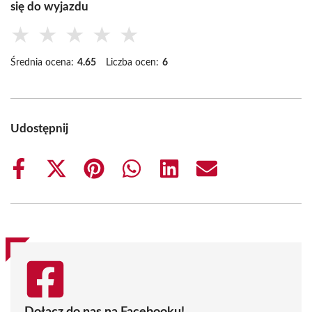
się do wyjazdu
★
★
★
★
★
Średnia ocena:
4.65
Liczba ocen:
6
Udostępnij
Share
Share
Share
Share
Share
Share
on
on
on
on
on
on
Facebook
X
Pinterest
WhatsApp
LinkedIn
Email
(Twitter)