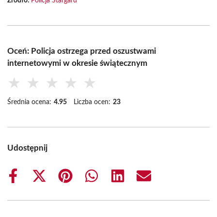
Źródło:
Policja Stargard
Oceń: Policja ostrzega przed oszustwami
internetowymi w okresie świątecznym
★
★
★
★
★
Średnia ocena:
4.95
Liczba ocen:
23
Udostępnij
Share
Share
Share
Share
Share
Share
on
on
on
on
on
on
Facebook
X
Pinterest
WhatsApp
LinkedIn
Email
(Twitter)