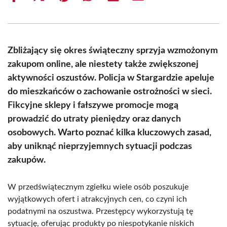
on
on
on
on
on
on
Facebook
X
Pinterest
WhatsApp
LinkedIn
Email
(Twitter)
Zbliżający się okres świąteczny sprzyja wzmożonym
zakupom online, ale niestety także zwiększonej
aktywności oszustów. Policja w Stargardzie apeluje
do mieszkańców o zachowanie ostrożności w sieci.
Fikcyjne sklepy i fałszywe promocje mogą
prowadzić do utraty pieniędzy oraz danych
osobowych. Warto poznać kilka kluczowych zasad,
aby uniknąć nieprzyjemnych sytuacji podczas
zakupów.
W przedświątecznym zgiełku wiele osób poszukuje
wyjątkowych ofert i atrakcyjnych cen, co czyni ich
podatnymi na oszustwa. Przestępcy wykorzystują tę
sytuację, oferując produkty po niespotykanie niskich