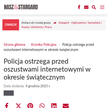
Przejdź
M
do
treści
Dołącz do nowej grupy
Stargard - Ogłoszenia | Sprzedam |
UWAGA!
Kupię | Zamienię | Praca
Strona główna
/
Kronika Policyjna
/
Policja ostrzega przed
oszustwami internetowymi w okresie świątecznym
Policja ostrzega przed
oszustwami internetowymi w
okresie świątecznym
Data dodania:
4 grudnia 2025 r.
Share
Share
Share
Share
Share
Share