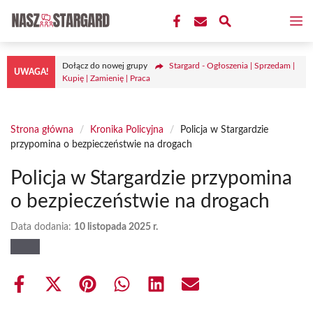
Przejdź
M
do
treści
Dołącz do nowej grupy
Stargard - Ogłoszenia | Sprzedam |
UWAGA!
Kupię | Zamienię | Praca
Strona główna
/
Kronika Policyjna
/
Policja w Stargardzie
przypomina o bezpieczeństwie na drogach
Policja w Stargardzie przypomina
o bezpieczeństwie na drogach
Data dodania:
10 listopada 2025 r.
Share
Share
Share
Share
Share
Share
on
on
on
on
on
on
Facebook
X
Pinterest
WhatsApp
LinkedIn
Email