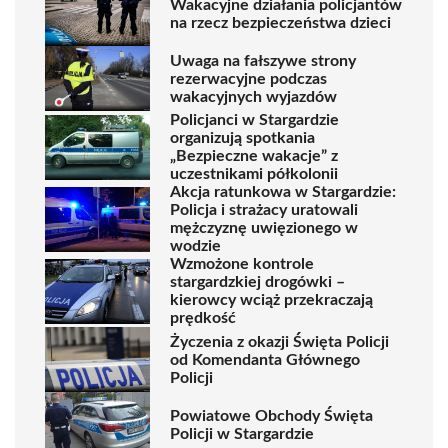
Wakacyjne działania policjantów
na rzecz bezpieczeństwa dzieci
Uwaga na fałszywe strony
rezerwacyjne podczas
wakacyjnych wyjazdów
Policjanci w Stargardzie
organizują spotkania
„Bezpieczne wakacje” z
uczestnikami półkolonii
Akcja ratunkowa w Stargardzie:
Policja i strażacy uratowali
mężczyznę uwięzionego w
wodzie
Wzmożone kontrole
stargardzkiej drogówki –
kierowcy wciąż przekraczają
prędkość
Życzenia z okazji Święta Policji
od Komendanta Głównego
Policji
Powiatowe Obchody Święta
Policji w Stargardzie