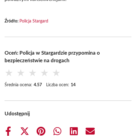
Źródło:
Policja Stargard
Oceń: Policja w Stargardzie przypomina o
bezpieczeństwie na drogach
★
★
★
★
★
Średnia ocena:
4.57
Liczba ocen:
14
Udostępnij
Share
Share
Share
Share
Share
Share