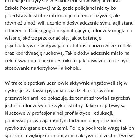
Prelekcje odbyły się w Szkole Podstawowej nr 6 oraz
Szkole Podstawowej nr 2, gdzie policjanci nie tylko
przedstawili istotne informacje na temat używek, ale
również umożliwili uczniom doświadczenie symulacji stanu
odurzenia. Dzięki goglom symulującym, młodzież mogła na
własnej skórze przekonać się, jak substancje
psychoaktywne wpływają na zdolności poznawcze, refleks
oraz koordynację ruchową. Takie doświadczenie miało na
celu uświadomienie uczestnikom, jak poważne może być
stosowanie narkotyków i alkoholu.
W trakcie spotkań uczniowie aktywnie angażowali się w
dyskusje. Zadawali pytania oraz dzielili się swoimi
przemyśleniami, co pokazuje, że temat zdrowia i zagrożeń
jest dla młodzieży niezwykle istotny. Takie inicjatywy są
kluczowe w profesjonalnej profilaktyce i edukacji,
ponieważ pozwalają młodym ludziom lepiej zrozumieć
ryzyko związane z używkami. Policja podkreśla wagę takich
spotkań i dziękuje uczniom za ich aktywne uczestnictwo w