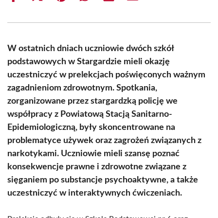
on
on
on
on
on
on
Facebook
X
Pinterest
WhatsApp
LinkedIn
Email
(Twitter)
W ostatnich dniach uczniowie dwóch szkół
podstawowych w Stargardzie mieli okazję
uczestniczyć w prelekcjach poświęconych ważnym
zagadnieniom zdrowotnym. Spotkania,
zorganizowane przez stargardzką policję we
współpracy z Powiatową Stacją Sanitarno-
Epidemiologiczną, były skoncentrowane na
problematyce używek oraz zagrożeń związanych z
narkotykami. Uczniowie mieli szansę poznać
konsekwencje prawne i zdrowotne związane z
sięganiem po substancje psychoaktywne, a także
uczestniczyć w interaktywnych ćwiczeniach.