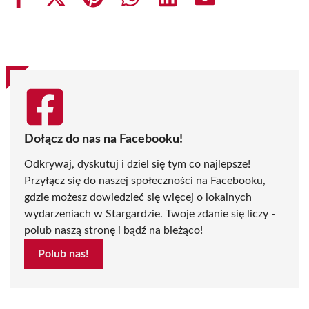
Share
Share
Share
Share
Share
Share
on
on
on
on
on
on
Facebook
X
Pinterest
WhatsApp
LinkedIn
Email
(Twitter)
Dołącz do nas na Facebooku!
Odkrywaj, dyskutuj i dziel się tym co najlepsze!
Przyłącz się do naszej społeczności na Facebooku,
gdzie możesz dowiedzieć się więcej o lokalnych
wydarzeniach w Stargardzie. Twoje zdanie się liczy -
polub naszą stronę i bądź na bieżąco!
Polub nas!