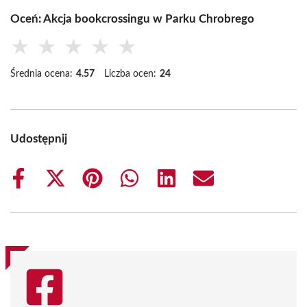
Oceń: Akcja bookcrossingu w Parku Chrobrego
★
★
★
★
★
Średnia ocena:
4.57
Liczba ocen:
24
Udostępnij
Share
Share
Share
Share
Share
Share
on
on
on
on
on
on
Facebook
X
Pinterest
WhatsApp
LinkedIn
Email
(Twitter)