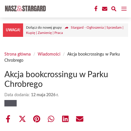
Przejdź
M
do
treści
Dołącz do nowej grupy
Stargard - Ogłoszenia | Sprzedam |
UWAGA!
Kupię | Zamienię | Praca
Strona główna
/
Wiadomości
/
Akcja bookcrossingu w Parku
Chrobrego
Akcja bookcrossingu w Parku
Chrobrego
Data dodania:
12 maja 2026 r.
Share
Share
Share
Share
Share
Share
on
on
on
on
on
on
Facebook
X
Pinterest
WhatsApp
LinkedIn
Email