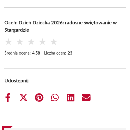
Oceń: Dzień Dziecka 2026: radosne świętowanie w
Stargardzie
★
★
★
★
★
Średnia ocena:
4.58
Liczba ocen:
23
Udostępnij
Share
Share
Share
Share
Share
Share
on
on
on
on
on
on
Facebook
X
Pinterest
WhatsApp
LinkedIn
Email
(Twitter)