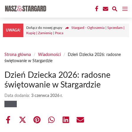
Przejdź
M
do
treści
Dołącz do nowej grupy
Stargard - Ogłoszenia | Sprzedam |
UWAGA!
Kupię | Zamienię | Praca
Strona główna
/
Wiadomości
/
Dzień Dziecka 2026: radosne
świętowanie w Stargardzie
Dzień Dziecka 2026: radosne
świętowanie w Stargardzie
Data dodania:
3 czerwca 2026 r.
Share
Share
Share
Share
Share
Share
on
on
on
on
on
on
Facebook
X
Pinterest
WhatsApp
LinkedIn
Email