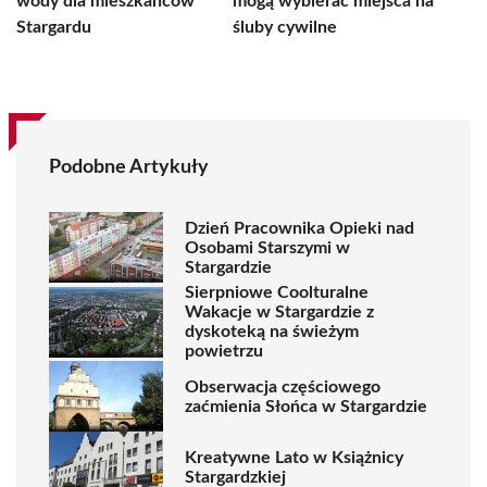
wody dla mieszkańców
mogą wybierać miejsca na
Stargardu
śluby cywilne
Podobne Artykuły
Dzień Pracownika Opieki nad
Osobami Starszymi w
Stargardzie
Sierpniowe Coolturalne
Wakacje w Stargardzie z
dyskoteką na świeżym
powietrzu
Obserwacja częściowego
zaćmienia Słońca w Stargardzie
Kreatywne Lato w Książnicy
Stargardzkiej