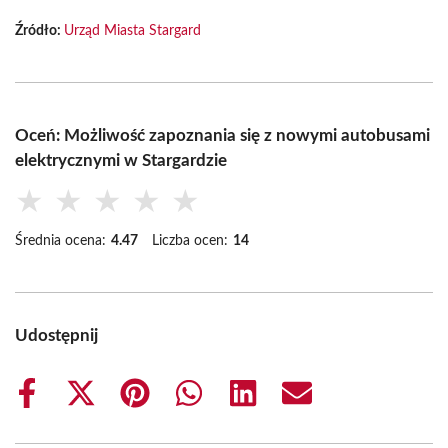
Źródło:
Urząd Miasta Stargard
Oceń: Możliwość zapoznania się z nowymi autobusami
elektrycznymi w Stargardzie
★
★
★
★
★
Średnia ocena:
4.47
Liczba ocen:
14
Udostępnij
Share
Share
Share
Share
Share
Share
on
on
on
on
on
on
Facebook
X
Pinterest
WhatsApp
LinkedIn
Email
(Twitter)