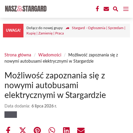
Przejdź
M
do
treści
Dołącz do nowej grupy
Stargard - Ogłoszenia | Sprzedam |
UWAGA!
Kupię | Zamienię | Praca
Strona główna
/
Wiadomości
/
Możliwość zapoznania się z
nowymi autobusami elektrycznymi w Stargardzie
Możliwość zapoznania się z
nowymi autobusami
elektrycznymi w Stargardzie
Data dodania:
6 lipca 2026 r.
Share
Share
Share
Share
Share
Share