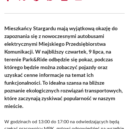
on
on
on
on
on
on
Facebook
X
Pinterest
WhatsApp
LinkedIn
Email
(Twitter)
Mieszkańcy Stargardu mają wyjątkową okazję do
zapoznania się z nowoczesnymi autobusami
elektrycznymi Miejskiego Przedsiębiorstwa
Komunikacji. W najbliższy czwartek, 9 lipca, na
terenie Park&Ride odbędzie się pokaz, podczas
którego będzie można zobaczyć pojazdy oraz
uzyskać cenne informacje na temat ich
funkcjonalności. To idealna szansa na bliższe
poznanie ekologicznych rozwiązań transportowych,
które zaczynają zyskiwać popularność w naszym
mieście.
W godzinach od 13:00 do 17:00 na odwiedzających będą
czekać pracownicy MPK, gotowi odpowiedzieć na wszelkie