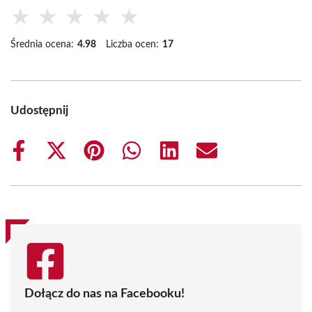
★
★
★
★
★
Średnia ocena:
4.98
Liczba ocen:
17
Udostępnij
Share
Share
Share
Share
Share
Share
on
on
on
on
on
on
Facebook
X
Pinterest
WhatsApp
LinkedIn
Email
(Twitter)
Dołącz do nas na Facebooku!