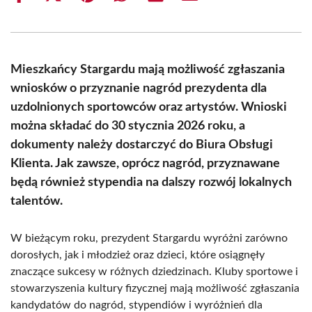
on
on
on
on
on
on
Facebook
X
Pinterest
WhatsApp
LinkedIn
Email
(Twitter)
Mieszkańcy Stargardu mają możliwość zgłaszania
wniosków o przyznanie nagród prezydenta dla
uzdolnionych sportowców oraz artystów. Wnioski
można składać do 30 stycznia 2026 roku, a
dokumenty należy dostarczyć do Biura Obsługi
Klienta. Jak zawsze, oprócz nagród, przyznawane
będą również stypendia na dalszy rozwój lokalnych
talentów.
W bieżącym roku, prezydent Stargardu wyróżni zarówno
dorosłych, jak i młodzież oraz dzieci, które osiągnęły
znaczące sukcesy w różnych dziedzinach. Kluby sportowe i
stowarzyszenia kultury fizycznej mają możliwość zgłaszania
kandydatów do nagród, stypendiów i wyróżnień dla