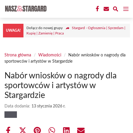
Przejdź
M
do
treści
Dołącz do nowej grupy
Stargard - Ogłoszenia | Sprzedam |
UWAGA!
Kupię | Zamienię | Praca
Strona główna
/
Wiadomości
/
Nabór wniosków o nagrody dla
sportowców i artystów w Stargardzie
Nabór wniosków o nagrody dla
sportowców i artystów w
Stargardzie
Data dodania:
13 stycznia 2026 r.
Share
Share
Share
Share
Share
Share