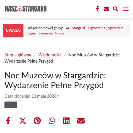
Przejdź
M
do
treści
Dołącz do nowej grupy
Stargard - Ogłoszenia | Sprzedam |
UWAGA!
Kupię | Zamienię | Praca
Strona główna
/
Wiadomości
/
Noc Muzeów w Stargardzie:
Wydarzenie Pełne Przygód
Noc Muzeów w Stargardzie:
Wydarzenie Pełne Przygód
Data dodania:
13 maja 2026 r.
Share
Share
Share
Share
Share
Share
on
on
on
on
on
on
Facebook
X
Pinterest
WhatsApp
LinkedIn
Email