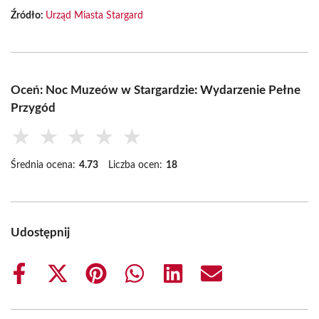
Źródło:
Urząd Miasta Stargard
Oceń: Noc Muzeów w Stargardzie: Wydarzenie Pełne
Przygód
★
★
★
★
★
Średnia ocena:
4.73
Liczba ocen:
18
Udostępnij
Share
Share
Share
Share
Share
Share
on
on
on
on
on
on
Facebook
X
Pinterest
WhatsApp
LinkedIn
Email
(Twitter)