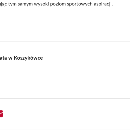
mując tym samym wysoki poziom sportowych aspiracji.
iata w Koszykówce
Share
on
Email