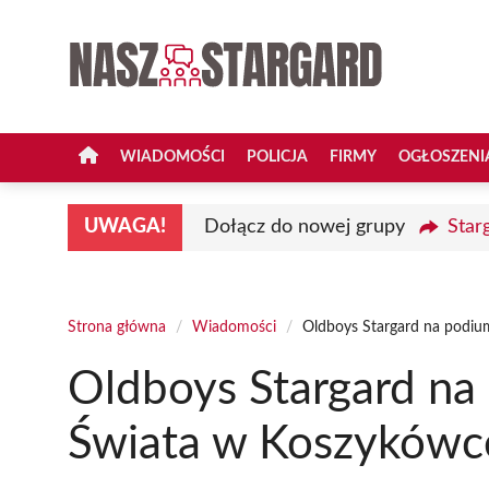
Przejdź
do
treści
WIADOMOŚCI
POLICJA
FIRMY
OGŁOSZENI
UWAGA!
Dołącz do nowej grupy
Star
Strona główna
/
Wiadomości
/
Oldboys Stargard na podiu
Oldboys Stargard na
Świata w Koszykówc