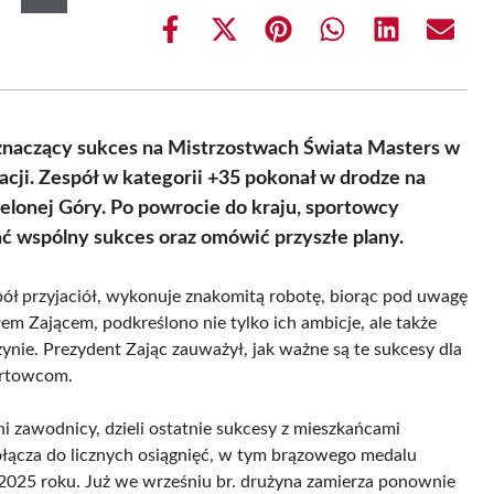
Share
Share
Share
Share
Share
Share
on
on
on
on
on
on
Facebook
X
Pinterest
WhatsApp
LinkedIn
Email
(Twitter)
znaczący sukces na Mistrzostwach Świata Masters w
ji. Zespół w kategorii +35 pokonał w drodze na
ielonej Góry. Po powrocie do kraju, sportowcy
ać wspólny sukces oraz omówić przyszłe plany.
spół przyjaciół, wykonuje znakomitą robotę, biorąc pod uwagę
em Zającem, podkreślono nie tylko ich ambicje, ale także
ynie. Prezydent Zając zauważył, jak ważne są te sukcesy dla
portowcom.
 zawodnicy, dzieli ostatnie sukcesy z mieszkańcami
łącza do licznych osiągnięć, w tym brązowego medalu
2025 roku. Już we wrześniu br. drużyna zamierza ponownie