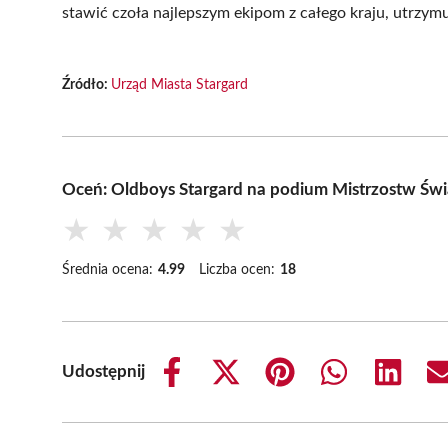
stawić czoła najlepszym ekipom z całego kraju, utrzy
Źródło:
Urząd Miasta Stargard
Oceń: Oldboys Stargard na podium Mistrzostw Św
★
★
★
★
★
Średnia ocena:
4.99
Liczba ocen:
18
Udostępnij
Share
Share
Share
Share
Share
on
on
on
on
on
Facebook
X
Pinterest
WhatsApp
LinkedIn
(Twitter)