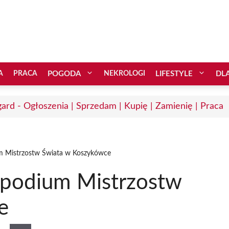
A
PRACA
POGODA
NEKROLOGI
LIFESTYLE
DL
gard - Ogłoszenia | Sprzedam | Kupię | Zamienię | Praca
m Mistrzostw Świata w Koszykówce
 podium Mistrzostw
e