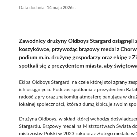
Data dodania:
14 maja 2026 r.
Zawodnicy drużyny Oldboys Stargard osiągnęli 
koszykówce, przywożąc brązowy medal z Chorwac
podium m.in. drużynę gospodarzy oraz ekipę z Z
spotkali się z prezydentem miasta, aby świętow
Ekipa Oldboys Stargard, na czele której stoi zgrany ze
ich osiągnięcia. Podczas spotkania z prezydentem Rafał
radość z gry oraz znakomitą atmosferę panującą w druż
lokalnej społeczności, która z dumą kibicuje swoim s
Drużyna Oldboys, w skład której wchodzą doświadczeni
Stargardu. Brązowy medal na Mistrzostwach Świata do
mistrzostw Polski w 2023 roku oraz złotego medalu w 