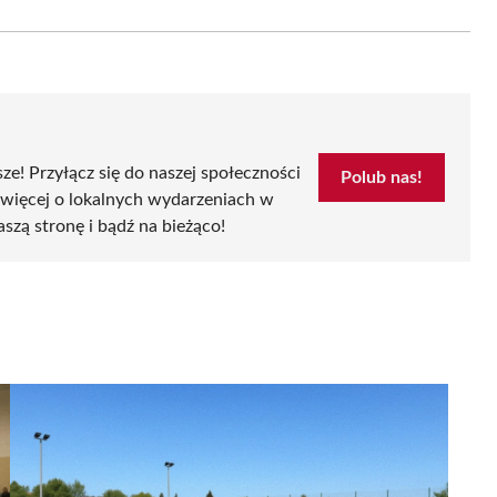
on
Email
sze! Przyłącz się do naszej społeczności
Polub nas!
 więcej o lokalnych wydarzeniach w
aszą stronę i bądź na bieżąco!