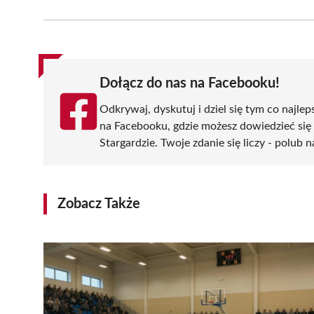
on
on
on
on
on
Facebook
X
Pinterest
WhatsApp
LinkedIn
(Twitter)
Dołącz do nas na Facebooku!
Odkrywaj, dyskutuj i dziel się tym co najlep
na Facebooku, gdzie możesz dowiedzieć się
Stargardzie. Twoje zdanie się liczy - polub n
Zobacz Także