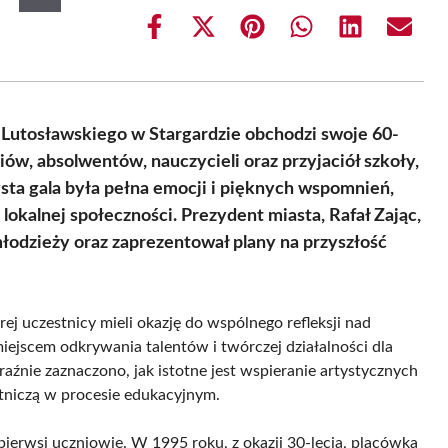
Share
Share
Share
Share
Share
Share
on
on
on
on
on
on
Facebook
X
Pinterest
WhatsApp
LinkedIn
Email
(Twitter)
. Lutosławskiego w Stargardzie obchodzi swoje 60-
ów, absolwentów, nauczycieli oraz przyjaciół szkoły,
ysta gala była pełna emocji i pięknych wspomnień,
 lokalnej społeczności. Prezydent miasta, Rafał Zając,
młodzieży oraz zaprezentował plany na przyszłość
órej uczestnicy mieli okazję do wspólnego refleksji nad
miejscem odkrywania talentów i twórczej działalności dla
źnie zaznaczono, jak istotne jest wspieranie artystycznych
stniczą w procesie edukacyjnym.
 pierwsi uczniowie. W 1995 roku, z okazji 30-lecia, placówka