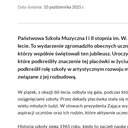
Data dodania:
10 października 2025 r.
Państwowa Szkoła Muzyczna I i II stopnia im. W
lecie. To wydarzenie zgromadziło obecnych uczni
którzy wspólnie świętowali ten jubileusz. Urocz
które podkreśliły znaczenie tej placówki w życiu
podkreślił rolę szkoły w artystycznym rozwoju 
związane z jej rozbudową.
W piątek, z okazji 60-lecia, odbyła się gala, podczas kt
osiągnięciami szkoły. Przez dekady placówka stała się 
wielu młodych ludzi. W słowach prezydenta Zająca wyra
aspiracji uczniów oraz ich rodzin, które aktywnie ucze
Historia szkoły sięga 1965 roku, kiedy to zaczęli naukę