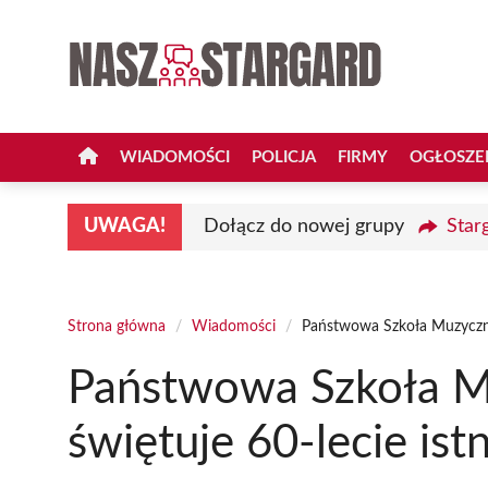
Przejdź
do
treści
WIADOMOŚCI
POLICJA
FIRMY
OGŁOSZE
UWAGA!
Dołącz do nowej grupy
Star
Strona główna
/
Wiadomości
/
Państwowa Szkoła Muzyczna 
Państwowa Szkoła M
świętuje 60-lecie ist