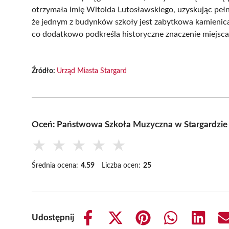
otrzymała imię Witolda Lutosławskiego, uzyskując peł
że jednym z budynków szkoły jest zabytkowa kamienica
co dodatkowo podkreśla historyczne znaczenie miejsca 
Źródło:
Urząd Miasta Stargard
Oceń: Państwowa Szkoła Muzyczna w Stargardzie św
★
★
★
★
★
Średnia ocena:
4.59
Liczba ocen:
25
Udostępnij
Share
Share
Share
Share
Share