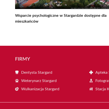
Wsparcie psychologiczne w Stargardzie dostępne dla
mieszkańców
FIRMY
Dentysta Stargard
Apteka 
Weterynarz Stargard
Fotogra
Wulkanizacja Stargard
Stacja 