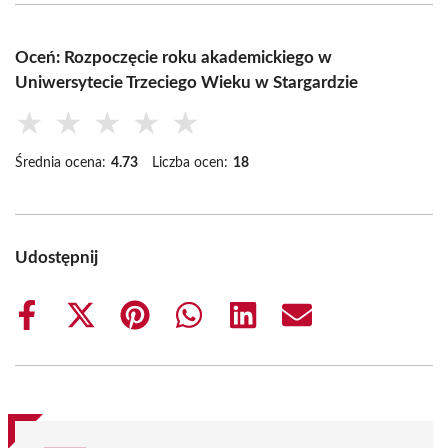
Oceń: Rozpoczęcie roku akademickiego w
Uniwersytecie Trzeciego Wieku w Stargardzie
★
★
★
★
★
Średnia ocena:
4.73
Liczba ocen:
18
Udostępnij
Share
Share
Share
Share
Share
Share
on
on
on
on
on
on
Facebook
X
Pinterest
WhatsApp
LinkedIn
Email
(Twitter)