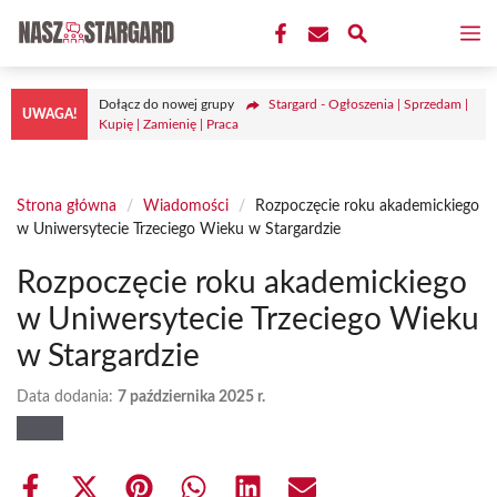
Przejdź
M
do
treści
Dołącz do nowej grupy
Stargard - Ogłoszenia | Sprzedam |
UWAGA!
Kupię | Zamienię | Praca
Strona główna
/
Wiadomości
/
Rozpoczęcie roku akademickiego
w Uniwersytecie Trzeciego Wieku w Stargardzie
Rozpoczęcie roku akademickiego
w Uniwersytecie Trzeciego Wieku
w Stargardzie
Data dodania:
7 października 2025 r.
Share
Share
Share
Share
Share
Share