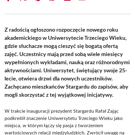
on
on
on
on
on
on
Facebook
X
Pinterest
WhatsApp
LinkedIn
Email
(Twitter)
Z radością ogłoszono rozpoczęcie nowego roku
akademickiego w Uniwersytecie Trzeciego Wieku,
gdzie słuchacze mogą cieszyć się bogatą ofertą
zajęć. Uczestnicy mają przed sobą wiele miesięcy
wypełnionych wykładami, nauką oraz różnorodnymi
aktywnościami. Uniwersytet, świętujący swoje 25-
lecie, otwiera drzwi dla nowych uczestników.
Zachęcano mieszkańców Stargardu do zapisów, aby
mogli skorzystać z tej wyjątkowej inicjatywy.
W trakcie inauguracji prezydent Stargardu Rafał Zając
podkreślił znaczenie Uniwersytetu Trzeciego Wieku jako
miejsca, w którym łączy się pasja z tworzeniem
wartościowych relacji międzyludzkich. Zwrócił uwagę na