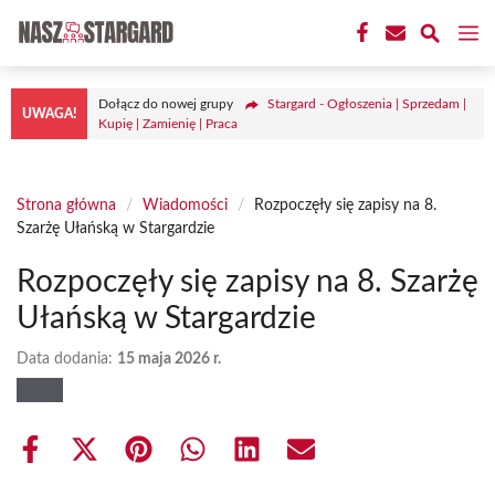
Przejdź
M
do
treści
Dołącz do nowej grupy
Stargard - Ogłoszenia | Sprzedam |
UWAGA!
Kupię | Zamienię | Praca
Strona główna
/
Wiadomości
/
Rozpoczęły się zapisy na 8.
Szarżę Ułańską w Stargardzie
Rozpoczęły się zapisy na 8. Szarżę
Ułańską w Stargardzie
Data dodania:
15 maja 2026 r.
Share
Share
Share
Share
Share
Share
on
on
on
on
on
on
Facebook
X
Pinterest
WhatsApp
LinkedIn
Email