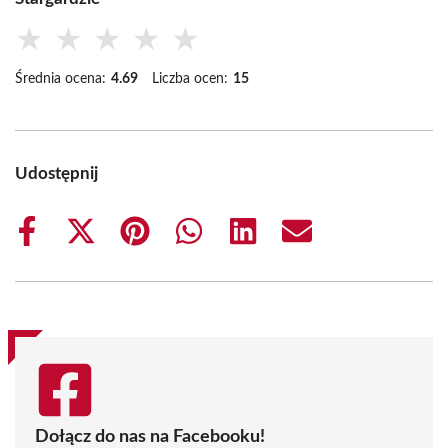
★
★
★
★
★
Średnia ocena:
4.69
Liczba ocen:
15
Udostępnij
Share
Share
Share
Share
Share
Share
on
on
on
on
on
on
Facebook
X
Pinterest
WhatsApp
LinkedIn
Email
(Twitter)
Dołącz do nas na Facebooku!