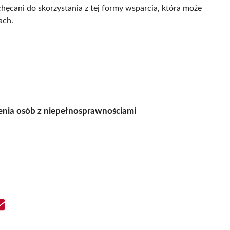
ęcani do skorzystania z tej formy wsparcia, która może
ach.
enia osób z niepełnosprawnościami
Share
on
Email