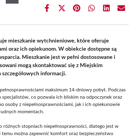
Share
Share
Share
Share
Share
Share
on
on
on
on
on
on
Facebook
X
Pinterest
WhatsApp
LinkedIn
Email
(Twitter)
nuje mieszkanie wytchnieniowe, które oferuje
mi oraz ich opiekunom. W obiekcie dostępne są
wsparcia. Mieszkanie jest w pełni dostosowane i
sowani mogą skontaktować się z Miejskim
 szczegółowych informacji.
epełnosprawnościami maksimum 14-dniowy pobyt. Podczas
 specjalistów, co pozwala ich bliskim na odpoczynek oraz
o osoby z niepełnosprawnościami, jak i ich opiekunowie
 trudnych momentach.
o różnych stopniach niepełnosprawności, dlatego jest w
ki temu można zapewnić komfort oraz bezpieczeństwo