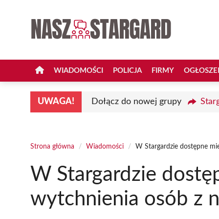
Przejdź
do
treści
WIADOMOŚCI
POLICJA
FIRMY
OGŁOSZE
UWAGA!
Dołącz do nowej grupy
Star
Strona główna
/
Wiadomości
/
W Stargardzie dostępne mie
W Stargardzie dostęp
wytchnienia osób z 