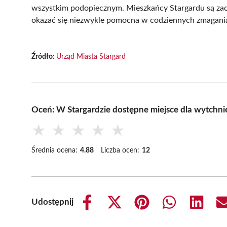
wszystkim podopiecznym. Mieszkańcy Stargardu są zach
okazać się niezwykle pomocna w codziennych zmagani
Źródło:
Urząd Miasta Stargard
Oceń: W Stargardzie dostępne miejsce dla wytchni
★
★
★
★
★
Średnia ocena:
4.88
Liczba ocen:
12
Udostępnij
Share
Share
Share
Share
Share
on
on
on
on
on
Facebook
X
Pinterest
WhatsApp
LinkedIn