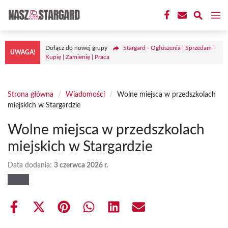
Przejdź
M
do
treści
Dołącz do nowej grupy
Stargard - Ogłoszenia | Sprzedam |
UWAGA!
Kupię | Zamienię | Praca
Strona główna
/
Wiadomości
/
Wolne miejsca w przedszkolach
miejskich w Stargardzie
Wolne miejsca w przedszkolach
miejskich w Stargardzie
Data dodania:
3 czerwca 2026 r.
Share
Share
Share
Share
Share
Share
on
on
on
on
on
on
Facebook
X
Pinterest
WhatsApp
LinkedIn
Email