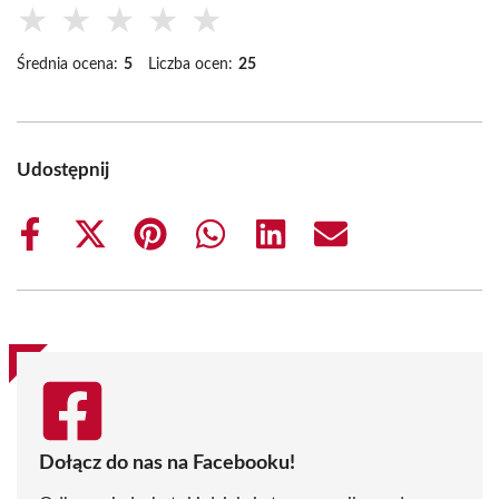
★
★
★
★
★
Średnia ocena:
5
Liczba ocen:
25
Udostępnij
Share
Share
Share
Share
Share
Share
on
on
on
on
on
on
Facebook
X
Pinterest
WhatsApp
LinkedIn
Email
(Twitter)
Dołącz do nas na Facebooku!