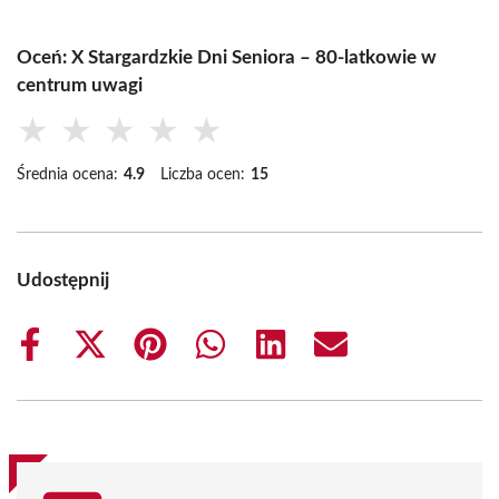
Oceń: X Stargardzkie Dni Seniora – 80-latkowie w
centrum uwagi
★
★
★
★
★
Średnia ocena:
4.9
Liczba ocen:
15
Udostępnij
Share
Share
Share
Share
Share
Share
on
on
on
on
on
on
Facebook
X
Pinterest
WhatsApp
LinkedIn
Email
(Twitter)