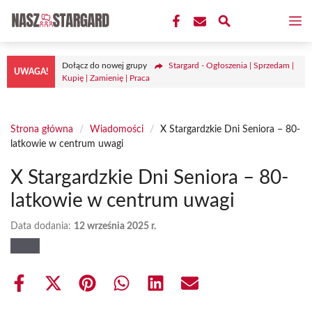
Przejdź
M
do
treści
Dołącz do nowej grupy
Stargard - Ogłoszenia | Sprzedam |
UWAGA!
Kupię | Zamienię | Praca
Strona główna
/
Wiadomości
/
X Stargardzkie Dni Seniora – 80-
latkowie w centrum uwagi
X Stargardzkie Dni Seniora – 80-
latkowie w centrum uwagi
Data dodania:
12 września 2025 r.
Share
Share
Share
Share
Share
Share
on
on
on
on
on
on
Facebook
X
Pinterest
WhatsApp
LinkedIn
Email