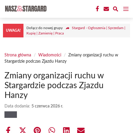
Przejdź
M
do
treści
Dołącz do nowej grupy
Stargard - Ogłoszenia | Sprzedam |
UWAGA!
Kupię | Zamienię | Praca
Strona główna
/
Wiadomości
/
Zmiany organizacji ruchu w
Stargardzie podczas Zjazdu Hanzy
Zmiany organizacji ruchu w
Stargardzie podczas Zjazdu
Hanzy
Data dodania:
5 czerwca 2026 r.
Share
Share
Share
Share
Share
Share