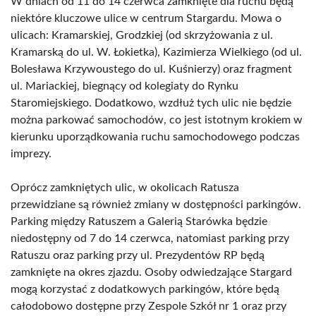
W dniach od 11 do 14 czerwca zamknięte dla ruchu będą
niektóre kluczowe ulice w centrum Stargardu. Mowa o
ulicach: Kramarskiej, Grodzkiej (od skrzyżowania z ul.
Kramarską do ul. W. Łokietka), Kazimierza Wielkiego (od ul.
Bolesława Krzywoustego do ul. Kuśnierzy) oraz fragment
ul. Mariackiej, biegnący od kolegiaty do Rynku
Staromiejskiego. Dodatkowo, wzdłuż tych ulic nie będzie
można parkować samochodów, co jest istotnym krokiem w
kierunku uporządkowania ruchu samochodowego podczas
imprezy.
Oprócz zamkniętych ulic, w okolicach Ratusza
przewidziane są również zmiany w dostępności parkingów.
Parking między Ratuszem a Galerią Starówka będzie
niedostępny od 7 do 14 czerwca, natomiast parking przy
Ratuszu oraz parking przy ul. Prezydentów RP będą
zamknięte na okres zjazdu. Osoby odwiedzające Stargard
mogą korzystać z dodatkowych parkingów, które będą
całodobowo dostępne przy Zespole Szkół nr 1 oraz przy