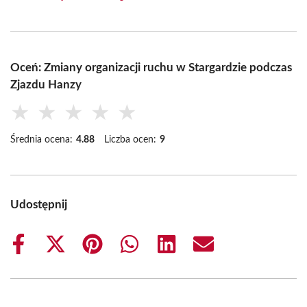
Oceń: Zmiany organizacji ruchu w Stargardzie podczas
Zjazdu Hanzy
★
★
★
★
★
Średnia ocena:
4.88
Liczba ocen:
9
Udostępnij
Share
Share
Share
Share
Share
Share
on
on
on
on
on
on
Facebook
X
Pinterest
WhatsApp
LinkedIn
Email
(Twitter)