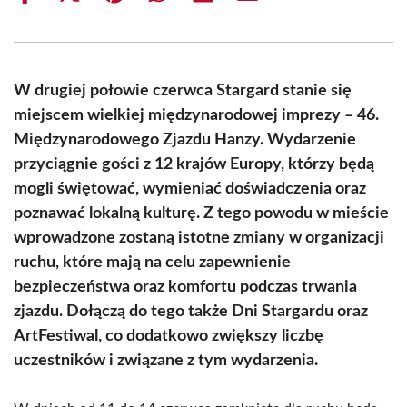
on
on
on
on
on
on
Facebook
X
Pinterest
WhatsApp
LinkedIn
Email
(Twitter)
W drugiej połowie czerwca Stargard stanie się
miejscem wielkiej międzynarodowej imprezy – 46.
Międzynarodowego Zjazdu Hanzy. Wydarzenie
przyciągnie gości z 12 krajów Europy, którzy będą
mogli świętować, wymieniać doświadczenia oraz
poznawać lokalną kulturę. Z tego powodu w mieście
wprowadzone zostaną istotne zmiany w organizacji
ruchu, które mają na celu zapewnienie
bezpieczeństwa oraz komfortu podczas trwania
zjazdu. Dołączą do tego także Dni Stargardu oraz
ArtFestiwal, co dodatkowo zwiększy liczbę
uczestników i związane z tym wydarzenia.