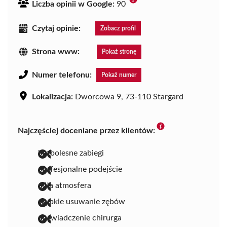
Liczba opinii w Google:
90
Czytaj opinie:
Zobacz profil
Strona www:
Pokaż stronę
Numer telefonu:
Pokaż numer
Lokalizacja:
Dworcowa 9, 73-110 Stargard
Najczęściej doceniane przez klientów:
bezbolesne zabiegi
profesjonalne podejście
miła atmosfera
szybkie usuwanie zębów
doświadczenie chirurga