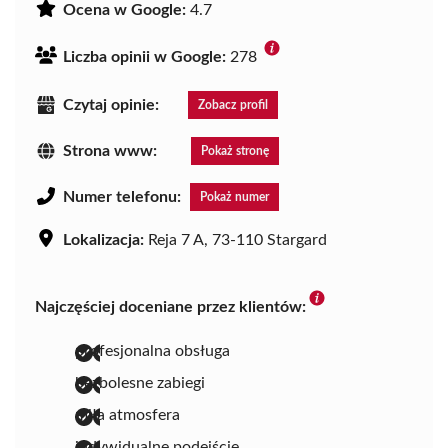
Ocena w Google:
4.7
Liczba opinii w Google:
278
Czytaj opinie:
Zobacz profil
Strona www:
Pokaż stronę
Numer telefonu:
Pokaż numer
Lokalizacja:
Reja 7 A, 73-110 Stargard
Najczęściej doceniane przez klientów:
profesjonalna obsługa
bezbolesne zabiegi
miła atmosfera
indywidualne podejście