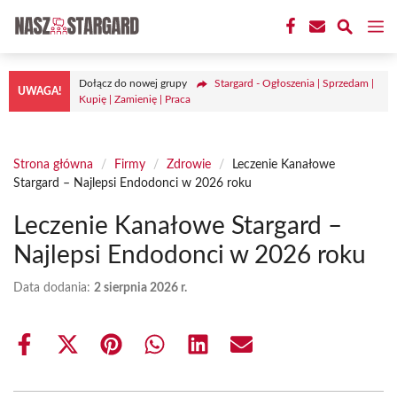
Przejdź
M
do
treści
Dołącz do nowej grupy
Stargard - Ogłoszenia | Sprzedam |
UWAGA!
Kupię | Zamienię | Praca
Strona główna
/
Firmy
/
Zdrowie
/
Leczenie Kanałowe
Stargard – Najlepsi Endodonci w 2026 roku
Leczenie Kanałowe Stargard –
Najlepsi Endodonci w 2026 roku
Data dodania:
2 sierpnia 2026 r.
Share
Share
Share
Share
Share
Share
on
on
on
on
on
on
Facebook
X
Pinterest
WhatsApp
LinkedIn
Email
(Twitter)