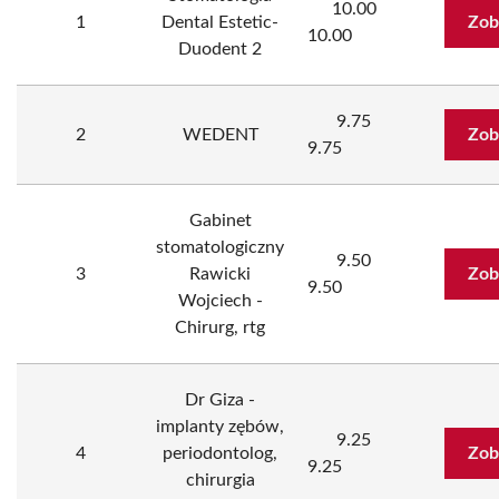
10.00
1
Dental Estetic-
Zob
10.00
Duodent 2
9.75
2
WEDENT
Zob
9.75
Gabinet
stomatologiczny
9.50
3
Rawicki
Zob
9.50
Wojciech -
Chirurg, rtg
Dr Giza -
implanty zębów,
9.25
4
periodontolog,
Zob
9.25
chirurgia