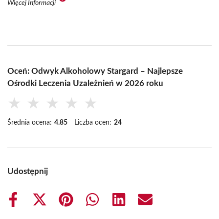
Więcej Informacji
Oceń: Odwyk Alkoholowy Stargard – Najlepsze
Ośrodki Leczenia Uzależnień w 2026 roku
★
★
★
★
★
Średnia ocena:
4.85
Liczba ocen:
24
Udostępnij
Share
Share
Share
Share
Share
Share
on
on
on
on
on
on
Facebook
X
Pinterest
WhatsApp
LinkedIn
Email