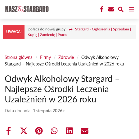
Przejdź
M
do
treści
Dołącz do nowej grupy
Stargard - Ogłoszenia | Sprzedam |
UWAGA!
Kupię | Zamienię | Praca
Strona główna
/
Firmy
/
Zdrowie
/
Odwyk Alkoholowy
Stargard – Najlepsze Ośrodki Leczenia Uzależnień w 2026 roku
Odwyk Alkoholowy Stargard –
Najlepsze Ośrodki Leczenia
Uzależnień w 2026 roku
Data dodania:
1 sierpnia 2026 r.
Share
Share
Share
Share
Share
Share
on
on
on
on
on
on