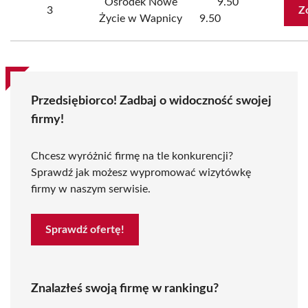
Ośrodek Nowe
9.50
3
Z
Życie w Wapnicy
9.50
Przedsiębiorco! Zadbaj o widoczność swojej
firmy!
Chcesz wyróżnić firmę na tle konkurencji?
Sprawdź jak możesz wypromować wizytówkę
firmy w naszym serwisie.
Sprawdź ofertę!
Znalazłeś swoją firmę w rankingu?