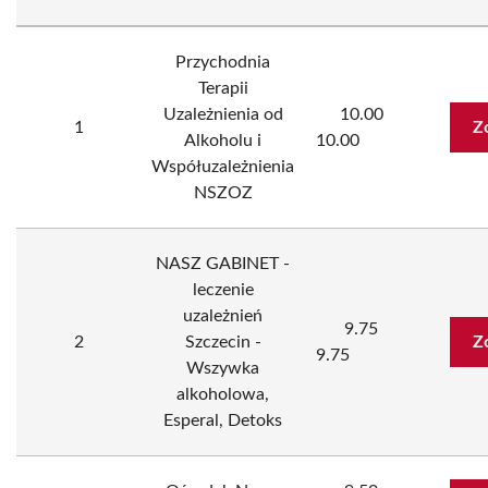
Przychodnia
Terapii
Uzależnienia od
10.00
1
Z
Alkoholu i
10.00
Współuzależnienia
NSZOZ
NASZ GABINET -
leczenie
uzależnień
9.75
2
Szczecin -
Z
9.75
Wszywka
alkoholowa,
Esperal, Detoks