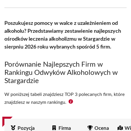
Facebook
X
Pinterest
WhatsApp
LinkedIn
Email
(Twitter)
Poszukujesz pomocy w walce z uzależnieniem od
alkoholu? Przedstawiamy zestawienie najlepszych
ośrodków leczenia alkoholizmu w Stargardzie w
sierpniu 2026 roku wybranych spośród 5 firm.
Porównanie Najlepszych Firm w
Rankingu Odwyków Alkoholowych w
Stargardzie
W poniższej tabeli znajdziesz TOP 3 polecanych firm, które
znajdziesz w naszym rankingu.
Pozycja
Firma
Ocena
Wi