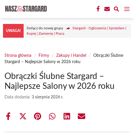
Przejdź
M
do
treści
Dołącz do nowej grupy
Stargard - Ogłoszenia | Sprzedam |
UWAGA!
Kupię | Zamienię | Praca
Strona główna
/
Firmy
/
Zakupy i Handel
/
Obrączki Ślubne
Stargard – Najlepsze Salony w 2026 roku
Obrączki Ślubne Stargard –
Najlepsze Salony w 2026 roku
Data dodania:
3 sierpnia 2026 r.
Share
Share
Share
Share
Share
Share
on
on
on
on
on
on
Facebook
X
Pinterest
WhatsApp
LinkedIn
Email
(Twitter)