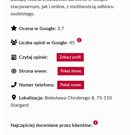
stacjonarnym, jak i online, z możliwością odbioru
osobistego.
Ocena w Google:
3.7
Liczba opinii w Google:
45
Czytaj opinie:
Zobacz profil
Strona www:
Pokaż stronę
Numer telefonu:
Pokaż numer
Lokalizacja:
Bolesława Chrobrego 8, 73-110
Stargard
Najczęściej doceniane przez klientów: