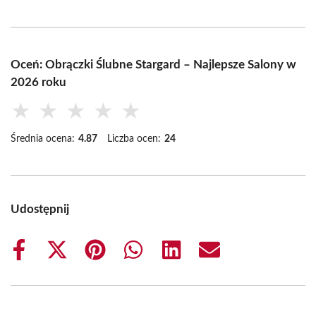
Oceń: Obrączki Ślubne Stargard – Najlepsze Salony w
2026 roku
★
★
★
★
★
Średnia ocena:
4.87
Liczba ocen:
24
Udostępnij
Share
Share
Share
Share
Share
Share
on
on
on
on
on
on
Facebook
X
Pinterest
WhatsApp
LinkedIn
Email
(Twitter)