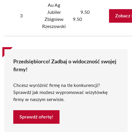
Au Ag
Jubiler
9.50
3
Zobacz 
Zbigniew
9.50
Rzeszowski
Przedsiębiorco! Zadbaj o widoczność swojej
firmy!
Chcesz wyróżnić firmę na tle konkurencji?
Sprawdź jak możesz wypromować wizytówkę
firmy w naszym serwisie.
Sprawdź ofertę!