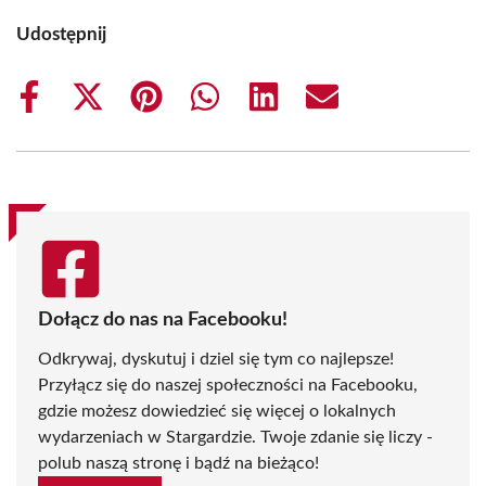
Udostępnij
Share
Share
Share
Share
Share
Share
on
on
on
on
on
on
Facebook
X
Pinterest
WhatsApp
LinkedIn
Email
(Twitter)
Dołącz do nas na Facebooku!
Odkrywaj, dyskutuj i dziel się tym co najlepsze!
Przyłącz się do naszej społeczności na Facebooku,
gdzie możesz dowiedzieć się więcej o lokalnych
wydarzeniach w Stargardzie. Twoje zdanie się liczy -
polub naszą stronę i bądź na bieżąco!