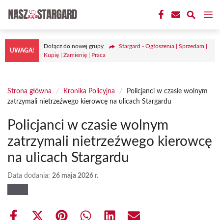
Przejdź
M
do
treści
Dołącz do nowej grupy
Stargard - Ogłoszenia | Sprzedam |
UWAGA!
Kupię | Zamienię | Praca
Strona główna
/
Kronika Policyjna
/
Policjanci w czasie wolnym
zatrzymali nietrzeźwego kierowcę na ulicach Stargardu
Policjanci w czasie wolnym
zatrzymali nietrzeźwego kierowcę
na ulicach Stargardu
Data dodania:
26 maja 2026 r.
Share
Share
Share
Share
Share
Share