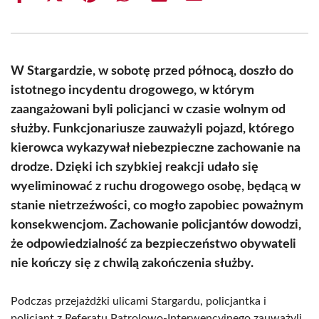
on
on
on
on
on
on
Facebook
X
Pinterest
WhatsApp
LinkedIn
Email
(Twitter)
W Stargardzie, w sobotę przed północą, doszło do
istotnego incydentu drogowego, w którym
zaangażowani byli policjanci w czasie wolnym od
służby. Funkcjonariusze zauważyli pojazd, którego
kierowca wykazywał niebezpieczne zachowanie na
drodze. Dzięki ich szybkiej reakcji udało się
wyeliminować z ruchu drogowego osobę, będącą w
stanie nietrzeźwości, co mogło zapobiec poważnym
konsekwencjom. Zachowanie policjantów dowodzi,
że odpowiedzialność za bezpieczeństwo obywateli
nie kończy się z chwilą zakończenia służby.
Podczas przejażdżki ulicami Stargardu, policjantka i
policjant z Referatu Patrolowo-Interwencyjnego zauważyli,