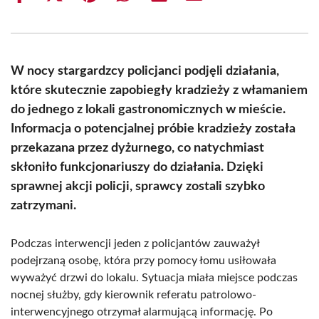
on
on
on
on
on
on
Facebook
X
Pinterest
WhatsApp
LinkedIn
Email
(Twitter)
W nocy stargardzcy policjanci podjęli działania,
które skutecznie zapobiegły kradzieży z włamaniem
do jednego z lokali gastronomicznych w mieście.
Informacja o potencjalnej próbie kradzieży została
przekazana przez dyżurnego, co natychmiast
skłoniło funkcjonariuszy do działania. Dzięki
sprawnej akcji policji, sprawcy zostali szybko
zatrzymani.
Podczas interwencji jeden z policjantów zauważył
podejrzaną osobę, która przy pomocy łomu usiłowała
wyważyć drzwi do lokalu. Sytuacja miała miejsce podczas
nocnej służby, gdy kierownik referatu patrolowo-
interwencyjnego otrzymał alarmującą informację. Po