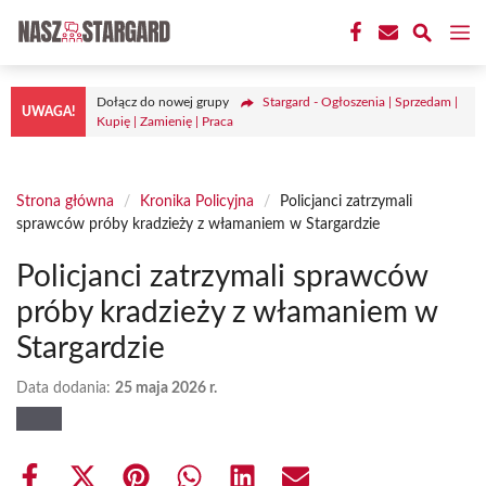
Przejdź
M
do
treści
Dołącz do nowej grupy
Stargard - Ogłoszenia | Sprzedam |
UWAGA!
Kupię | Zamienię | Praca
Strona główna
/
Kronika Policyjna
/
Policjanci zatrzymali
sprawców próby kradzieży z włamaniem w Stargardzie
Policjanci zatrzymali sprawców
próby kradzieży z włamaniem w
Stargardzie
Data dodania:
25 maja 2026 r.
Share
Share
Share
Share
Share
Share