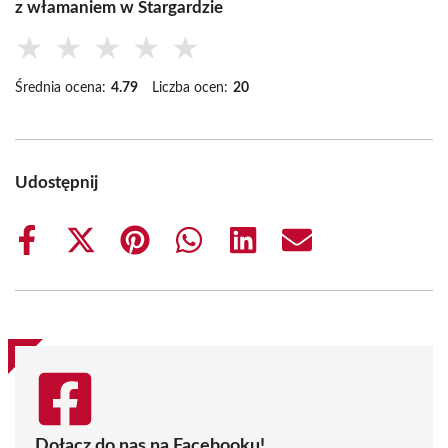
z włamaniem w Stargardzie
★
★
★
★
★
Średnia ocena:
4.79
Liczba ocen:
20
Udostępnij
Share
Share
Share
Share
Share
Share
on
on
on
on
on
on
Facebook
X
Pinterest
WhatsApp
LinkedIn
Email
(Twitter)
Dołącz do nas na Facebooku!