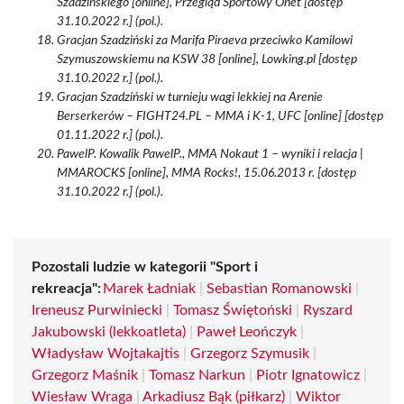
Szadzińskiego [online], Przegląd Sportowy Onet [dostęp
31.10.2022 r.] (pol.).
Gracjan Szadziński za Marifa Piraeva przeciwko Kamilowi
Szymuszowskiemu na KSW 38 [online], Lowking.pl [dostęp
31.10.2022 r.] (pol.).
Gracjan Szadziński w turnieju wagi lekkiej na Arenie
Berserkerów – FIGHT24.PL – MMA i K-1, UFC [online] [dostęp
01.11.2022 r.] (pol.).
PawelP. Kowalik PawelP., MMA Nokaut 1 – wyniki i relacja |
MMAROCKS [online], MMA Rocks!, 15.06.2013 r. [dostęp
31.10.2022 r.] (pol.).
Pozostali ludzie w kategorii "Sport i
rekreacja":
Marek Ładniak
|
Sebastian Romanowski
|
Ireneusz Purwiniecki
|
Tomasz Świętoński
|
Ryszard
Jakubowski (lekkoatleta)
|
Paweł Leończyk
|
Władysław Wojtakajtis
|
Grzegorz Szymusik
|
Grzegorz Maśnik
|
Tomasz Narkun
|
Piotr Ignatowicz
|
Wiesław Wraga
|
Arkadiusz Bąk (piłkarz)
|
Wiktor