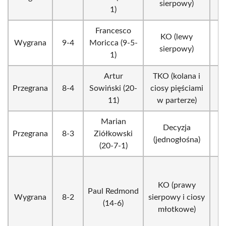
sierpowy)
1)
Francesco
KO (lewy
Wygrana
9-4
Moricca (9-5-
sierpowy)
1)
Artur
TKO (kolana i
Przegrana
8-4
Sowiński (20-
ciosy pięściami
11)
w parterze)
Marian
Decyzja
Przegrana
8-3
Ziółkowski
(jednogłośna)
(20-7-1)
KO (prawy
Paul Redmond
Wygrana
8-2
sierpowy i ciosy
(14-6)
młotkowe)