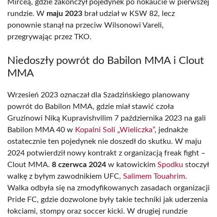
Mirceą, gdzie zakończył pojedynek po nokaucie w pierwszej
rundzie. W
maju 2023
brał udział w KSW 82, lecz
ponownie stanął na przeciw Wilsonowi Vareli,
przegrywając przez TKO.
Niedoszły powrót do Babilon MMA i Clout
MMA
Wrzesień 2023 oznaczał dla Szadzińskiego planowany
powrót do Babilon MMA, gdzie miał stawić czoła
Gruzinowi Niką Kupravishvilim 7 października 2023 na gali
Babilon MMA 40 w
Kopalni Soli „Wieliczka”
, jednakże
ostatecznie ten pojedynek nie doszedł do skutku. W maju
2024 potwierdził nowy kontrakt z organizacją freak fight –
Clout MMA.
8 czerwca 2024
w katowickim
Spodku
stoczył
walkę z byłym zawodnikiem UFC,
Salimem Touahrim
.
Walka odbyła się na zmodyfikowanych zasadach organizacji
Pride FC, gdzie dozwolone były takie techniki jak uderzenia
łokciami, stompy oraz soccer kicki. W drugiej rundzie