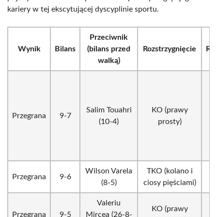
kariery w tej ekscytującej dyscyplinie sportu.
Przeciwnik
Wynik
Bilans
(bilans przed
Rozstrzygnięcie
Ru
walką)
Salim Touahri
KO (prawy
Przegrana
9-7
(10-4)
prosty)
Wilson Varela
TKO (kolano i
Przegrana
9-6
(8-5)
ciosy pięściami)
Valeriu
KO (prawy
Przegrana
9-5
Mircea (26-8-