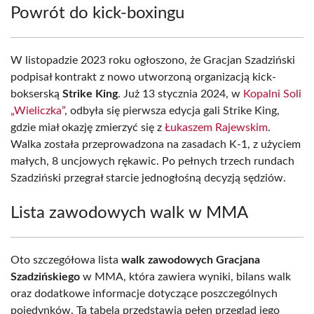
Powrót do kick-boxingu
W listopadzie 2023 roku ogłoszono, że Gracjan Szadziński
podpisał kontrakt z nowo utworzoną organizacją kick-
bokserską
Strike King
. Już 13 stycznia 2024, w
Kopalni Soli
„Wieliczka”
, odbyła się pierwsza edycja gali Strike King,
gdzie miał okazję zmierzyć się z
Łukaszem Rajewskim
.
Walka została przeprowadzona na zasadach K-1, z użyciem
małych, 8 uncjowych rękawic. Po pełnych trzech rundach
Szadziński przegrał starcie jednogłośną decyzją sędziów.
Lista zawodowych walk w MMA
Oto szczegółowa lista
walk zawodowych Gracjana
Szadzińskiego
w MMA, która zawiera wyniki, bilans walk
oraz dodatkowe informacje dotyczące poszczególnych
pojedynków. Ta tabela przedstawia pełen przegląd jego