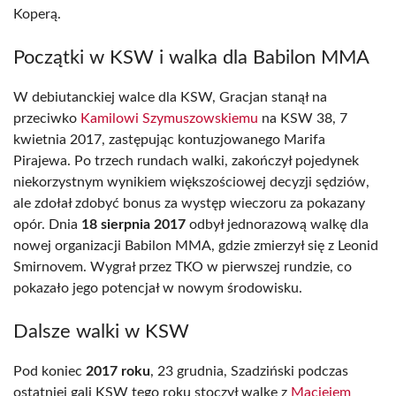
Koperą.
Początki w KSW i walka dla Babilon MMA
W debiutanckiej walce dla KSW, Gracjan stanął na
przeciwko
Kamilowi Szymuszowskiemu
na KSW 38, 7
kwietnia 2017, zastępując kontuzjowanego Marifa
Pirajewa. Po trzech rundach walki, zakończył pojedynek
niekorzystnym wynikiem większościowej decyzji sędziów,
ale zdołał zdobyć bonus za występ wieczoru za pokazany
opór. Dnia
18 sierpnia 2017
odbył jednorazową walkę dla
nowej organizacji Babilon MMA, gdzie zmierzył się z Leonid
Smirnovem. Wygrał przez TKO w pierwszej rundzie, co
pokazało jego potencjał w nowym środowisku.
Dalsze walki w KSW
Pod koniec
2017 roku
, 23 grudnia, Szadziński podczas
ostatniej gali KSW tego roku stoczył walkę z
Maciejem