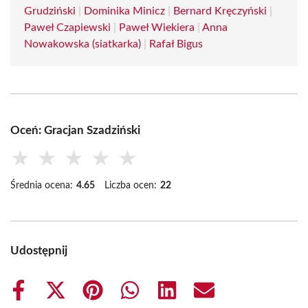
Grudziński
|
Dominika Minicz
|
Bernard Kręczyński
|
Paweł Czapiewski
|
Paweł Wiekiera
|
Anna
Nowakowska (siatkarka)
|
Rafał Bigus
Oceń: Gracjan Szadziński
★
★
★
★
★
Średnia ocena:
4.65
Liczba ocen:
22
Udostępnij
Share
Share
Share
Share
Share
Share
on
on
on
on
on
on