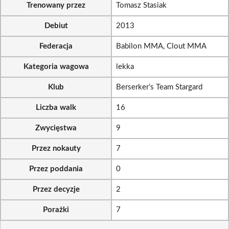
Trenowany przez
Tomasz Stasiak
Debiut
2013
Federacja
Babilon MMA, Clout MMA
Kategoria wagowa
lekka
Klub
Berserker’s Team Stargard
Liczba walk
16
Zwycięstwa
9
Przez nokauty
7
Przez poddania
0
Przez decyzje
2
Porażki
7