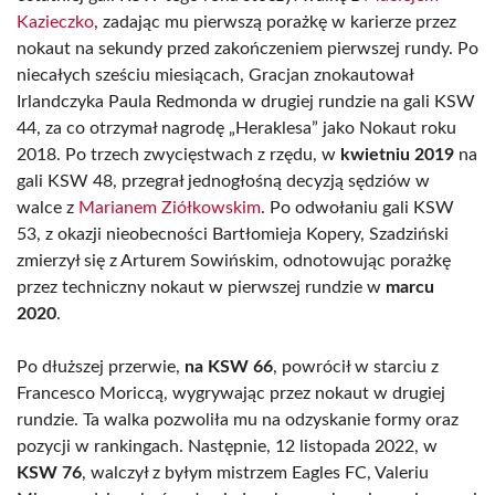
Kazieczko
, zadając mu pierwszą porażkę w karierze przez
nokaut na sekundy przed zakończeniem pierwszej rundy. Po
niecałych sześciu miesiącach, Gracjan znokautował
Irlandczyka Paula Redmonda w drugiej rundzie na gali KSW
44, za co otrzymał nagrodę „Heraklesa” jako Nokaut roku
2018. Po trzech zwycięstwach z rzędu, w
kwietniu 2019
na
gali KSW 48, przegrał jednogłośną decyzją sędziów w
walce z
Marianem Ziółkowskim
. Po odwołaniu gali KSW
53, z okazji nieobecności Bartłomieja Kopery, Szadziński
zmierzył się z Arturem Sowińskim, odnotowując porażkę
przez techniczny nokaut w pierwszej rundzie w
marcu
2020
.
Po dłuższej przerwie,
na KSW 66
, powrócił w starciu z
Francesco Moriccą, wygrywając przez nokaut w drugiej
rundzie. Ta walka pozwoliła mu na odzyskanie formy oraz
pozycji w rankingach. Następnie, 12 listopada 2022, w
KSW 76
, walczył z byłym mistrzem Eagles FC, Valeriu