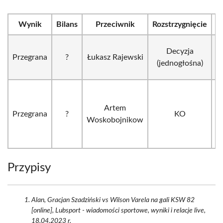
Wynik
Bilans
Przeciwnik
Rozstrzygnięcie
R
Decyzja
Przegrana
?
Łukasz Rajewski
(jednogłośna)
Artem
Przegrana
?
KO
Woskobojnikow
Przypisy
Alan, Gracjan Szadziński vs Wilson Varela na gali KSW 82
[online], Lubsport - wiadomości sportowe, wyniki i relacje live,
18.04.2023 r.