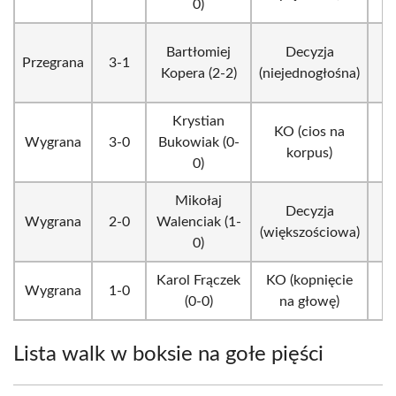
0)
Bartłomiej
Decyzja
Przegrana
3-1
Kopera (2-2)
(niejednogłośna)
Krystian
KO (cios na
Wygrana
3-0
Bukowiak (0-
korpus)
0)
Mikołaj
Decyzja
Wygrana
2-0
Walenciak (1-
(większościowa)
0)
Karol Frączek
KO (kopnięcie
Wygrana
1-0
(0-0)
na głowę)
Lista walk w boksie na gołe pięści