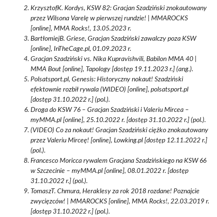
KrzysztofK. Kordys, KSW 82: Gracjan Szadziński znokautowany
przez Wilsona Varelę w pierwszej rundzie! | MMAROCKS
[online], MMA Rocks!, 13.05.2023 r.
BartłomiejB. Griese, Gracjan Szadziński zawalczy poza KSW
[online], InTheCage.pl, 01.09.2023 r.
Gracjan Szadziński vs. Nika Kupravishvili, Babilon MMA 40 |
MMA Bout [online], Tapology [dostęp 19.11.2023 r.] (ang.).
Polsatsport.pl, Genesis: Historyczny nokaut! Szadziński
efektownie rozbił rywala (WIDEO) [online], polsatsport.pl
[dostęp 31.10.2022 r.] (pol.).
Droga do KSW 76 – Gracjan Szadziński i Valeriu Mircea –
myMMA.pl [online], 25.10.2022 r. [dostęp 31.10.2022 r.] (pol.).
(VIDEO) Co za nokaut! Gracjan Szadziński ciężko znokautowany
przez Valeriu Mirceę! [online], Lowking.pl [dostęp 12.11.2022 r.]
(pol.).
Francesco Moricca rywalem Gracjana Szadzińskiego na KSW 66
w Szczecinie – myMMA.pl [online], 08.01.2022 r. [dostęp
31.10.2022 r.] (pol.).
TomaszT. Chmura, Heraklesy za rok 2018 rozdane! Poznajcie
zwycięzców! | MMAROCKS [online], MMA Rocks!, 22.03.2019 r.
[dostęp 31.10.2022 r.] (pol.).