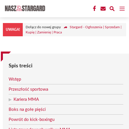
Przejdź
M
do
treści
Dołącz do nowej grupy
Stargard - Ogłoszenia | Sprzedam |
UWAGA!
Kupię | Zamienię | Praca
Spis treści
Wstęp
Przeszłość sportowa
Kariera MMA
Boks na gołe pięści
Powrót do kick-boxingu