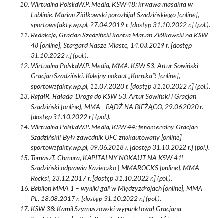
Wirtualna PolskaW.P. Media, KSW 48: krwawa masakra w
Lublinie. Marian Ziółkowski porozbijał Szadzińskiego [online],
sportowefakty.wp.pl, 27.04.2019 r. [dostęp 31.10.2022 r.] (pol.).
Redakcja, Gracjan Szadziński kontra Marian Ziółkowski na KSW
48 [online], Stargard Nasze Miasto, 14.03.2019 r. [dostęp
31.10.2022 r.] (pol.).
Wirtualna PolskaW.P. Media, MMA. KSW 53. Artur Sowiński –
Gracjan Szadziński. Kolejny nokaut „Kornika”! [online],
sportowefakty.wp.pl, 11.07.2020 r. [dostęp 31.10.2022 r.] (pol.).
RafałR. Hałada, Droga do KSW 53: Artur Sowiński i Gracjan
Szadziński [online], MMA - BĄDŹ NA BIEŻĄCO, 29.06.2020 r.
[dostęp 31.10.2022 r.] (pol.).
Wirtualna PolskaW.P. Media, KSW 44: fenomenalny Gracjan
Szadziński! Były zawodnik UFC znokautowany [online],
sportowefakty.wp.pl, 09.06.2018 r. [dostęp 31.10.2022 r.] (pol.).
TomaszT. Chmura, KAPITALNY NOKAUT NA KSW 41!
Szadziński odprawia Kazieczko | MMAROCKS [online], MMA
Rocks!, 23.12.2017 r. [dostęp 31.10.2022 r.] (pol.).
Babilon MMA 1 – wyniki gali w Międzyzdrojach [online], MMA
PL, 18.08.2017 r. [dostęp 31.10.2022 r.] (pol.).
KSW 38: Kamil Szymuszowski wypunktował Gracjana