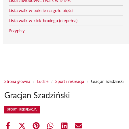
Lista zawodowych walk w MMA
Lista walk w boksie na gołe pięści
Lista walk w kick-boxingu (niepełna)
Przypisy
Strona główna
/
Ludzie
/
Sport i rekreacja
/
Gracjan Szadziński
Gracjan Szadziński
SPORT I REKREACJA
Share
Share
Share
Share
Share
Share