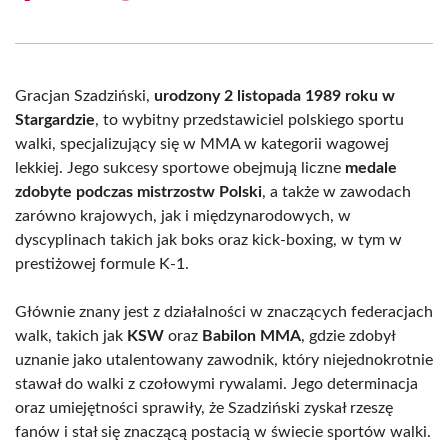
on
on
on
on
on
on
Facebook
X
Pinterest
WhatsApp
LinkedIn
Email
(Twitter)
Gracjan Szadziński,
urodzony 2 listopada 1989 roku w
Stargardzie
, to wybitny przedstawiciel polskiego sportu
walki, specjalizujący się w MMA w kategorii wagowej
lekkiej. Jego sukcesy sportowe obejmują liczne
medale
zdobyte podczas mistrzostw Polski
, a także w zawodach
zarówno krajowych, jak i międzynarodowych, w
dyscyplinach takich jak boks oraz kick-boxing, w tym w
prestiżowej formule K-1.
Głównie znany jest z działalności w znaczących federacjach
walk, takich jak
KSW
oraz
Babilon MMA
, gdzie zdobył
uznanie jako utalentowany zawodnik, który niejednokrotnie
stawał do walki z czołowymi rywalami. Jego determinacja
oraz umiejętności sprawiły, że Szadziński zyskał rzeszę
fanów i stał się znaczącą postacią w świecie sportów walki.