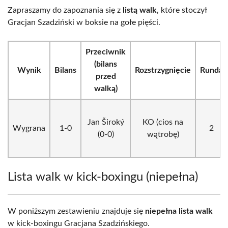
Zapraszamy do zapoznania się z
listą walk
, które stoczył
Gracjan Szadziński w boksie na gołe pięści.
Przeciwnik
(bilans
Wynik
Bilans
Rozstrzygnięcie
Runda
przed
walką)
Jan Široký
KO (cios na
Wygrana
1-0
2
(0-0)
wątrobę)
Lista walk w kick-boxingu (niepełna)
W poniższym zestawieniu znajduje się
niepełna lista walk
w kick-boxingu Gracjana Szadzińskiego.