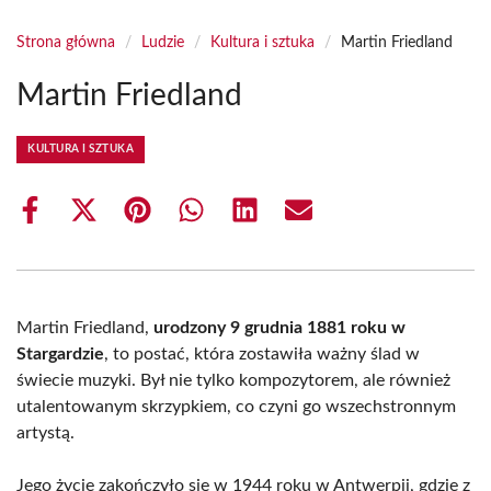
Strona główna
/
Ludzie
/
Kultura i sztuka
/
Martin Friedland
Martin Friedland
KULTURA I SZTUKA
Share
Share
Share
Share
Share
Share
on
on
on
on
on
on
Facebook
X
Pinterest
WhatsApp
LinkedIn
Email
(Twitter)
Martin Friedland,
urodzony 9 grudnia 1881 roku w
Stargardzie
, to postać, która zostawiła ważny ślad w
świecie muzyki. Był nie tylko kompozytorem, ale również
utalentowanym skrzypkiem, co czyni go wszechstronnym
artystą.
Jego życie zakończyło się w 1944 roku w Antwerpii, gdzie z