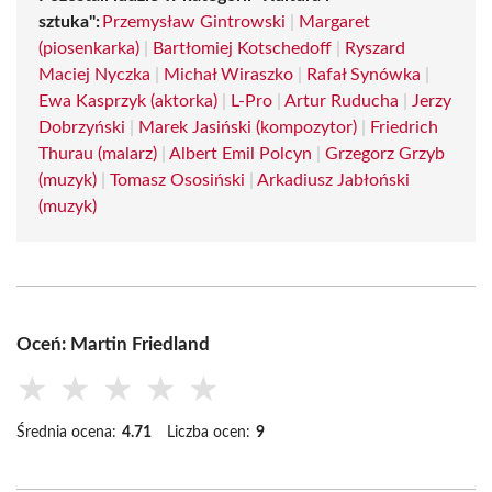
sztuka":
Przemysław Gintrowski
|
Margaret
(piosenkarka)
|
Bartłomiej Kotschedoff
|
Ryszard
Maciej Nyczka
|
Michał Wiraszko
|
Rafał Synówka
|
Ewa Kasprzyk (aktorka)
|
L-Pro
|
Artur Ruducha
|
Jerzy
Dobrzyński
|
Marek Jasiński (kompozytor)
|
Friedrich
Thurau (malarz)
|
Albert Emil Polcyn
|
Grzegorz Grzyb
(muzyk)
|
Tomasz Ososiński
|
Arkadiusz Jabłoński
(muzyk)
Oceń: Martin Friedland
★
★
★
★
★
Średnia ocena:
4.71
Liczba ocen:
9