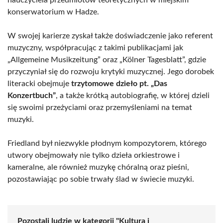
nauczyciela przedmiotów teoretycznych w miejskim
konserwatorium w Hadze.
W swojej karierze zyskał także doświadczenie jako referent
muzyczny, współpracując z takimi publikacjami jak
„Allgemeine Musikzeitung” oraz „Kölner Tagesblatt”, gdzie
przyczyniał się do rozwoju krytyki muzycznej. Jego dorobek
literacki obejmuje
trzytomowe dzieło pt. „Das
Konzertbuch”
, a także krótką autobiografię, w której dzieli
się swoimi przeżyciami oraz przemyśleniami na temat
muzyki.
Friedland był niezwykle płodnym kompozytorem, którego
utwory obejmowały nie tylko dzieła orkiestrowe i
kameralne, ale również muzykę chóralną oraz pieśni,
pozostawiając po sobie trwały ślad w świecie muzyki.
Pozostali ludzie w kategorii "Kultura i