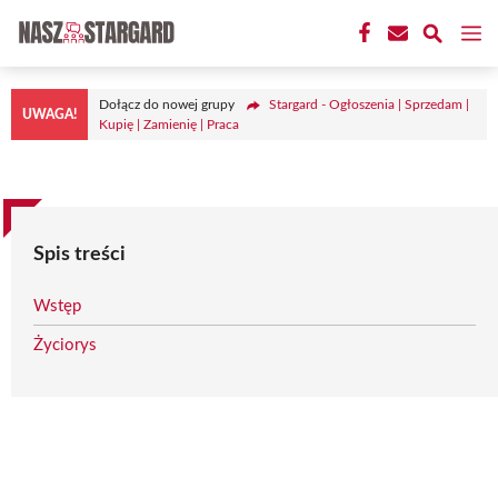
Przejdź
M
do
treści
Dołącz do nowej grupy
Stargard - Ogłoszenia | Sprzedam |
UWAGA!
Kupię | Zamienię | Praca
Spis treści
Wstęp
Życiorys