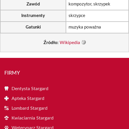
Zawód
kompozytor, skrzypek
Instrumenty
skrzypce
Gatunki
muzyka poważna
Źródło:
Wikipedia
FIRMY
Dentysta Stargard
Apteka Stargard
Lombard Stargard
Kwiaciarnia Stargard
Weterynarz Stargard